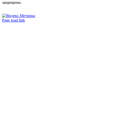
защищены.
Вконтакте
Одноклассники
Page load link
Go
to
Top