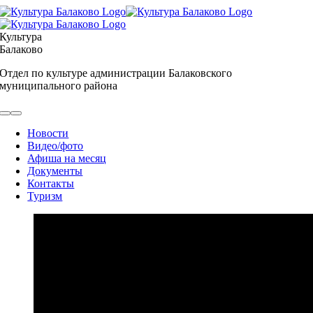
Skip
to
content
Культура
Балаково
Отдел по культуре администрации Балаковского
муниципального района
Toggle
Navigation
Новости
Видео/фото
Афиша на месяц
Документы
Контакты
Туризм