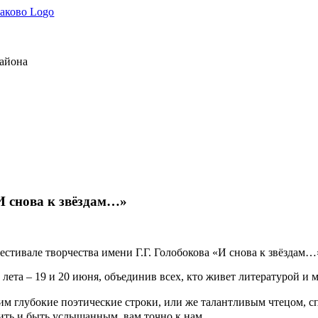
района
«И снова к звёздам…»
стивале творчества имени Г.Г. Голобокова «И снова к звёздам…
лета – 19 и 20 июня, объединив всех, кто живет литературой и м
м глубокие поэтические строки, или же талантливым чтецом, 
рить и быть услышанным, вам точно к нам.