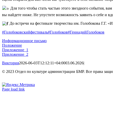
Для того чтобы стать частью этого звездного события, ва
вы найдете ниже. Не упустите возможность заявить о себе и 
До встречи на фестивале творчества им. Голобокова Г.Г. «
#Голобоковскийфестиваль
#Голобоков
#ГеннадийГолобоков
Информационное письмо
Положение
Приложение_1
Приложение_2
Виктория
2026-06-03T12:12:11+04:00
03.06.2026
|
© 2023 Отдел по культуре администрации БМР. Все права защ
Вконтакте
Одноклассники
Page load link
Go
to
Top