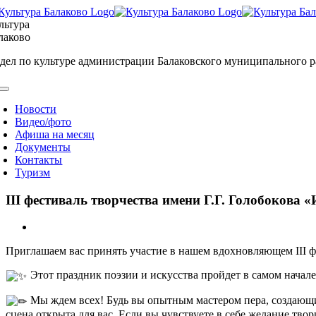
Skip
to
льтура
content
лаково
дел по культуре администрации Балаковского муниципального 
oggle
avigation
Новости
Видео/фото
Афиша на месяц
Документы
Контакты
Туризм
III фестиваль творчества имени Г.Г. Голобокова 
View
Larger
Приглашаем вас принять участие в нашем вдохновляющем III фе
Image
Этот праздник поэзии и искусства пройдет в самом начале 
Мы ждем всех! Будь вы опытным мастером пера, создающи
сцена открыта для вас. Если вы чувствуете в себе желание тво