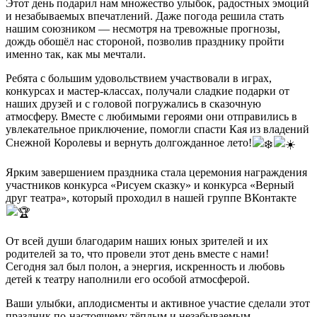
Этот день подарил нам множество улыбок, радостных эмоций
и незабываемых впечатлений. Даже погода решила стать
нашим союзником — несмотря на тревожные прогнозы,
дождь обошёл нас стороной, позволив празднику пройти
именно так, как мы мечтали.
Ребята с большим удовольствием участвовали в играх,
конкурсах и мастер-классах, получали сладкие подарки от
наших друзей и с головой погружались в сказочную
атмосферу. Вместе с любимыми героями они отправились в
увлекательное приключение, помогли спасти Кая из владений
Снежной Королевы и вернуть долгожданное лето!
Ярким завершением праздника стала церемония награждения
участников конкурса «Рисуем сказку» и конкурса «Верный
друг театра», который проходил в нашей группе ВКонтакте
От всей души благодарим наших юных зрителей и их
родителей за то, что провели этот день вместе с нами!
Сегодня зал был полон, а энергия, искренность и любовь
детей к театру наполнили его особой атмосферой.
Ваши улыбки, аплодисменты и активное участие сделали этот
праздник по-настоящему тёплым и незабываемым.