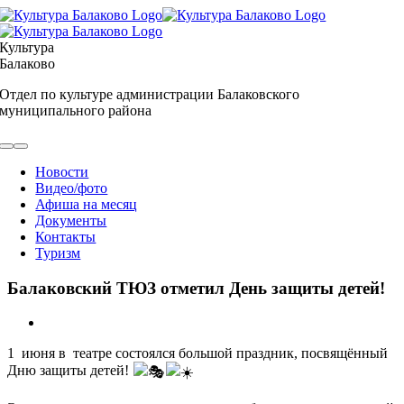
Skip
to
content
Культура
Балаково
Отдел по культуре администрации Балаковского
муниципального района
Toggle
Navigation
Новости
Видео/фото
Афиша на месяц
Документы
Контакты
Туризм
Балаковский ТЮЗ отметил День защиты детей!
View
Larger
1 июня в театре состоялся большой праздник, посвящённый
Image
Дню защиты детей!