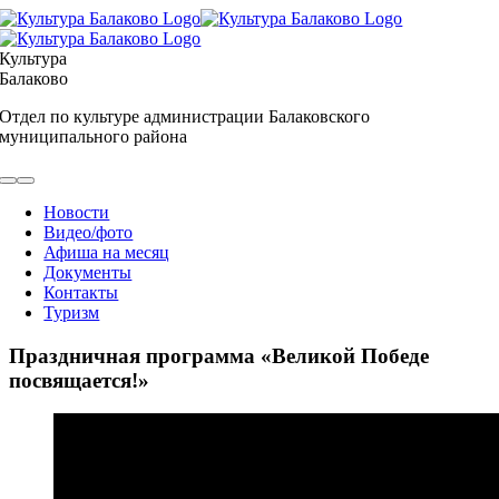
Skip
to
content
Культура
Балаково
Отдел по культуре администрации Балаковского
муниципального района
Toggle
Navigation
Новости
Видео/фото
Афиша на месяц
Документы
Контакты
Туризм
Праздничная программа «Великой Победе
посвящается!»