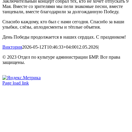
Заключительный концерт собрал тех, кто не хочет отпускать 9
Мая. Вместе со зрителями мы пели знакомые песни, вместе
танцевали, вместе благодарили за долгожданную Победу.
Спасибо каждому, кто был с нами сегодня. Спасибо за ваши
улыбки, слёзы, аплодисменты и тёплые объятия.
День Победы продолжается в наших сердцах. С праздником!
Виктория
2026-05-12T10:46:33+04:00
12.05.2026
|
© 2023 Отдел по культуре администрации БМР. Все права
защищены.
Вконтакте
Одноклассники
Page load link
Go
to
Top