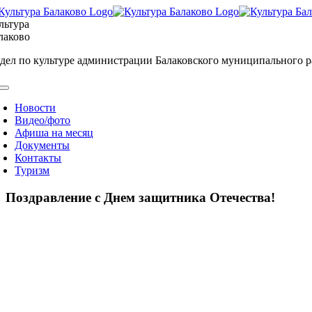
Skip
to
льтура
content
лаково
дел по культуре администрации Балаковского муниципального 
oggle
avigation
Новости
Видео/фото
Афиша на месяц
Документы
Контакты
Туризм
Поздравление с Днем защитника Отечества!