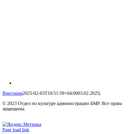
Виктория
2025-02-03T10:51:59+04:00
03.02.2025
|
© 2023 Отдел по культуре администрации БМР. Все права
защищены.
Вконтакте
Одноклассники
Page load link