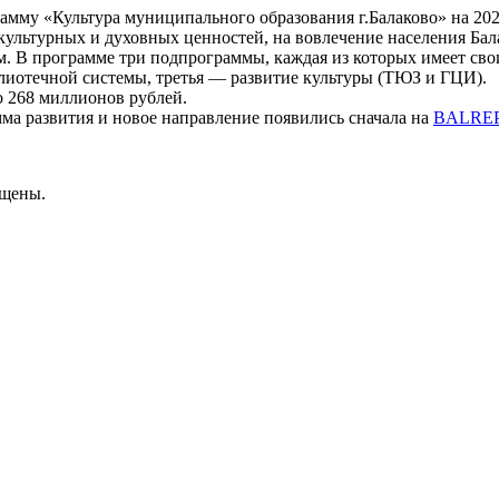
мму «Культура муниципального образования г.Балаково» на 202
культурных и духовных ценностей, на вовлечение населения Бала
. В программе три подпрограммы, каждая из которых имеет свои
лиотечной системы, третья — развитие культуры (ТЮЗ и ГЦИ).
о 268 миллионов рублей.
ма развития и новое направление появились сначала на
BALRE
ищены.