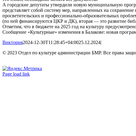
А городские депутаты утвердили новую муниципальную програ
представляет собой систему мер, направленных на сохранение 
просветительских и профессионально-образовательных проблем
(по ней финансируются ЦКР и ДК), вторая — это развитие биб
Отметим, что в бюджете на 2025 год на культуру предусмотрен
Сообщение «Культурные» изменения в Балакове: новая програм
Виктория
2024-12-30T11:28:45+04:00
25.12.2024
|
© 2023 Отдел по культуре администрации БМР. Все права защ
Вконтакте
Одноклассники
Page load link
Go
to
Top