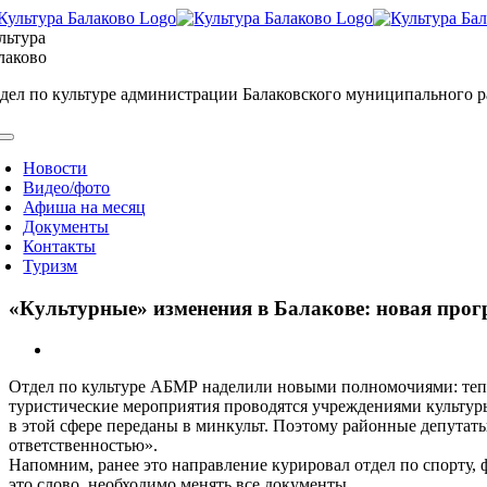
Skip
to
льтура
content
лаково
дел по культуре администрации Балаковского муниципального 
oggle
avigation
Новости
Видео/фото
Афиша на месяц
Документы
Контакты
Туризм
«Культурные» изменения в Балакове: новая прог
View
Larger
Отдел по культуре АБМР наделили новыми полномочиями: тепе
Image
туристические мероприятия проводятся учреждениями культуры,
в этой сфере переданы в минкульт. Поэтому районные депутат
ответственностью».
Напомним, ранее это направление курировал отдел по спорту, 
это слово, необходимо менять все документы.