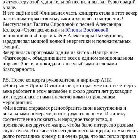
в атмосферу этой удивительной песни, и вызвал бурю оваций
в зале.
И это ещё не всё! Финальная часть концерта стала в этот вечер
настоящим торжеством музыки и хорошего настроения!
Выступления Талиты Сироповой с песней Александра
Колкера «Стоят девчонки» и
Юноны Востоковой
,
исполнившей «Старый клён» Александры Пахмутовой,
зарядили зал мощной волной энергетики и положительных
эмоций.
Завершилась программа одним из хитов «Наигрыша» –
«Разговоры», объединившего всех в едином эмоциональном
порыве. Зрители покидали зал с улыбками и словами
благодарности.
P.S. После концерта руководитель и дирижер АНИ
«Наигрыш» Ирина Овчинникова, которая уже почти четверть
века работает в этом ансамбле и около десяти лет руководит
им, поделилась с нами впечатлениями о прошедшем
мероприятии:
«Мы всегда стараемся разнообразить свои выступления и
вокальными номерами, и инструментальными. И лирику
соответственно показать, и народное творчество, и
произведения другого жанра, чтобы было интересно разным
слушателям. Что касается сегодняшнего концерта, то мы очень
долго готовились к нему, и я очень рада, что зал тепло принял