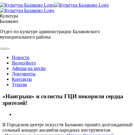
Skip
to
content
Культура
Балаково
Отдел по культуре администрации Балаковского
муниципального района
Toggle
Navigation
Новости
Видео/фото
Афиша на месяц
Документы
Контакты
Туризм
«Наигрыш» и солисты ГЦИ покорили сердца
зрителей!
View
Larger
В Городском центре искусств Балаково прошёл долгожданный
Image
сольный концерт ансамбля народных инструментов