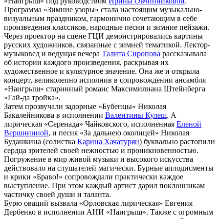
«Наигрыш» под руководством
Ирины Овчинниковой
.
Программа «Зимние узоры» стала настоящим музыкально-
визуальным праздником, гармонично сочетающим в себе
произведения классиков, народные песни и зимние пейзажи.
Через проектор на сцене ГЦИ демонстрировались картины
русских художников, связанные с зимней тематикой. Лектор-
музыковед и ведущая вечера
Талита Сиропова
рассказывала
об истории каждого произведения, раскрывая их
художественное и культурное значение. Она же и открыла
концерт, великолепно исполнив в сопровождении ансамбля
«Наигрыш» старинный романс Максимилиана Штейнберга
«Гай-да тройка».
Затем прозвучали задорные «Бубенцы» Николая
Бакалейникова в исполнении
Валентины Кулеш
. А
лирическая «Серенада» Чайковского, исполненная
Еленой
Вершининой
, и песня «За дальнею околицей» Николая
Будашкина (солистка
Карина Хачатурян
) буквально растопили
сердца зрителей своей нежностью и проникновенностью.
Погружение в мир живой музыки и высокого искусства
действовало на слушателей магически. Бурные аплодисменты
и крики «Браво!» сопровождали практически каждое
выступление. При этом каждый артист дарил поклонникам
частичку своей души и таланта.
Бурю оваций вызвала «Орловская лирическая» Евгения
Дербенко в исполнении АНИ «Наигрыш». Также с огромным