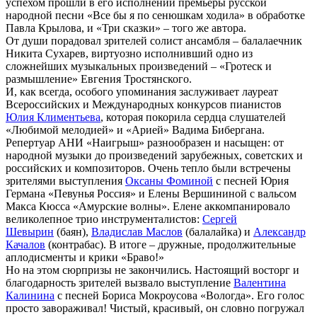
успехом прошли в его исполнении премьеры русской
народной песни «Все бы я по сенюшкам ходила» в обработке
Павла Крылова, и «Три сказки» – того же автора.
От души порадовал зрителей солист ансамбля – балалаечник
Никита Сухарев, виртуозно исполнивший одно из
сложнейших музыкальных произведений – «Гротеск и
размышление» Евгения Тростянского.
И, как всегда, особого упоминания заслуживает лауреат
Всероссийских и Международных конкурсов пианистов
Юлия Климентьева
, которая покорила сердца слушателей
«Любимой мелодией» и «Арией» Вадима Бибергана.
Репертуар АНИ «Наигрыш» разнообразен и насыщен: от
народной музыки до произведений зарубежных, советских и
российских и композиторов. Очень тепло были встречены
зрителями выступления
Оксаны Фоминой
с песней Юрия
Германа «Певунья Россия» и Елены Вершининой с вальсом
Макса Кюсса «Амурские волны». Елене аккомпанировало
великолепное трио инструменталистов:
Сергей
Шевырин
(баян),
Владислав Маслов
(балалайка) и
Александр
Качалов
(контрабас). В итоге – дружные, продолжительные
аплодисменты и крики «Браво!»
Но на этом сюрпризы не закончились. Настоящий восторг и
благодарность зрителей вызвало выступление
Валентина
Калинина
с песней Бориса Мокроусова «Вологда». Его голос
просто завораживал! Чистый, красивый, он словно погружал