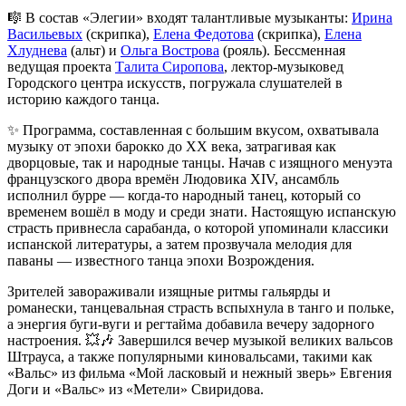
🎼 В состав «Элегии» входят талантливые музыканты:
Ирина
Васильевых
(скрипка),
Елена Федотова
(скрипка),
Елена
Хлуднева
(альт) и
Ольга Вострова
(рояль). Бессменная
ведущая проекта
Талита Сиропова
, лектор-музыковед
Городского центра искусств, погружала слушателей в
историю каждого танца.
✨ Программа, составленная с большим вкусом, охватывала
музыку от эпохи барокко до XX века, затрагивая как
дворцовые, так и народные танцы. Начав с изящного менуэта
французского двора времён Людовика XIV, ансамбль
исполнил бурре — когда-то народный танец, который со
временем вошёл в моду и среди знати. Настоящую испанскую
страсть привнесла сарабанда, о которой упоминали классики
испанской литературы, а затем прозвучала мелодия для
паваны — известного танца эпохи Возрождения.
Зрителей завораживали изящные ритмы гальярды и
романески, танцевальная страсть вспыхнула в танго и польке,
а энергия буги-вуги и регтайма добавила вечеру задорного
настроения. 💥🎶 Завершился вечер музыкой великих вальсов
Штрауса, а также популярными киновальсами, такими как
«Вальс» из фильма «Мой ласковый и нежный зверь» Евгения
Доги и «Вальс» из «Метели» Свиридова.