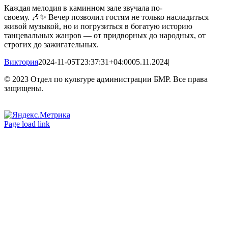
Каждая мелодия в каминном зале звучала по-
своему. 🎶✨ Вечер позволил гостям не только насладиться
живой музыкой, но и погрузиться в богатую историю
танцевальных жанров — от придворных до народных, от
строгих до зажигательных.
Виктория
2024-11-05T23:37:31+04:00
05.11.2024
|
© 2023 Отдел по культуре администрации БМР. Все права
защищены.
Вконтакте
Одноклассники
Page load link
Go
to
Top