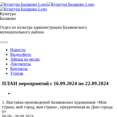
Skip
to
content
Культура
Балаково
Отдел по культуре администрации Балаковского
муниципального района
Toggle
Navigation
Новости
Видео/фото
Афиша на месяц
Документы
Контакты
Туризм
ПЛАН мероприятий с 16.09.2024 по 22.09.2024
View
Larger
1. Выставка произведений балаковских художников «Моя
Image
страна, мой город, моя страна», приуроченная ко Дню города
0+
06.09.–28.09.2024