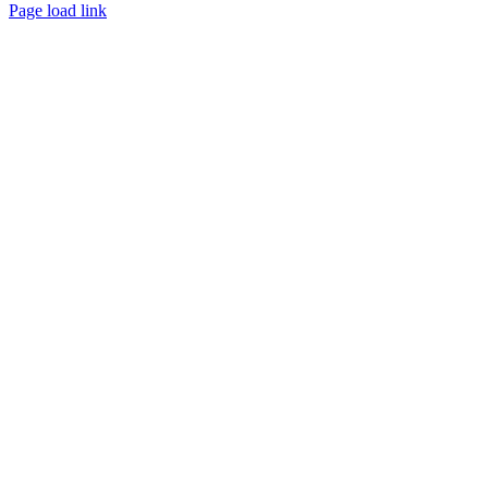
Вконтакте
Одноклассники
Page load link
Go
to
Top