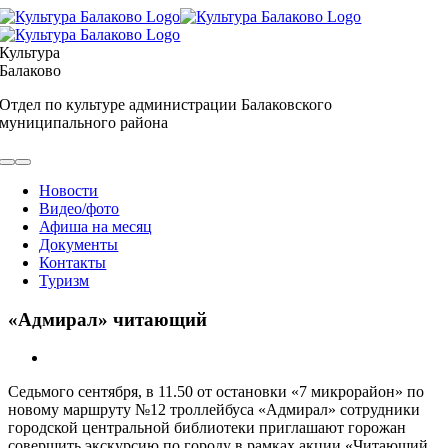
Skip
to
content
Культура
Балаково
Отдел по культуре администрации Балаковского
муниципального района
Toggle
Navigation
Новости
Видео/фото
Афиша на месяц
Документы
Контакты
Туризм
«Адмирал» читающий
View
Larger
Седьмого сентября, в 11.50 от остановки «7 микрорайон» по
Image
новому маршруту №12 троллейбуса «Адмирал» сотрудники
городской центральной библиотеки приглашают горожан
совершить экскурсию по городу в рамках акции «Читающий