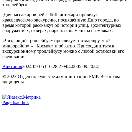
троллейбус».
Для пассажиров рейса библиотекари проведут
краеведческую экскурсию, посвящённую Дню города, во
время которой расскажут об истории улиц, архитектурных
сооружениях, скверах, парках и знаменитых земляках.
«Читающий троллейбус» проследует по маршруту «7
микрорайон» – «Космос» и обратно. Присоединиться к
экскурсионному троллейбусу можно с любой остановки его
следования.
Виктория
2024-09-05T10:28:27+04:00
05.09.2024
|
© 2023 Отдел по культуре администрации БМР. Все права
защищены.
Вконтакте
Одноклассники
Page load link
Go
to
Top