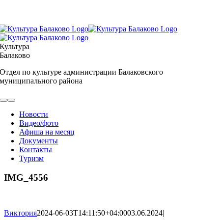
Skip
to
content
Культура
Балаково
Отдел по культуре администрации Балаковского
муниципального района
Toggle
Navigation
Новости
Видео/фото
Афиша на месяц
Документы
Контакты
Туризм
IMG_4556
Виктория
2024-06-03T14:11:50+04:00
03.06.2024
|