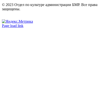
© 2023 Отдел по культуре администрации БМР. Все права
защищены.
Вконтакте
Одноклассники
Page load link
Go
to
Top