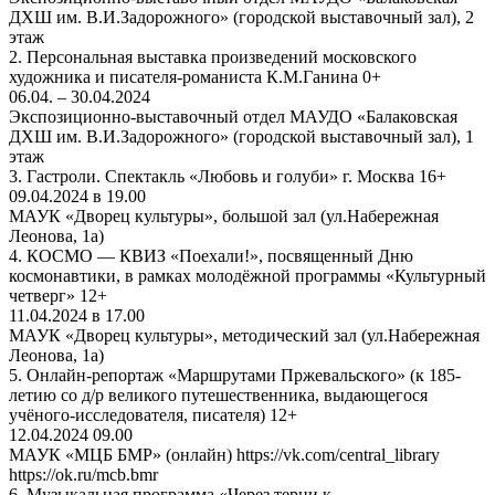
ДХШ им. В.И.Задорожного» (городской выставочный зал), 2
этаж
2. Персональная выставка произведений московского
художника и писателя-романиста К.М.Ганина 0+
06.04. – 30.04.2024
Экспозиционно-выставочный отдел МАУДО «Балаковская
ДХШ им. В.И.Задорожного» (городской выставочный зал), 1
этаж
3. Гастроли. Спектакль «Любовь и голуби» г. Москва 16+
09.04.2024 в 19.00
МАУК «Дворец культуры», большой зал (ул.Набережная
Леонова, 1а)
4. КОСМО — КВИЗ «Поехали!», посвященный Дню
космонавтики, в рамках молодёжной программы «Культурный
четверг» 12+
11.04.2024 в 17.00
МАУК «Дворец культуры», методический зал (ул.Набережная
Леонова, 1а)
5. Онлайн-репортаж «Маршрутами Пржевальского» (к 185-
летию со д/р великого путешественника, выдающегося
учёного-исследователя, писателя) 12+
12.04.2024 09.00
МАУК «МЦБ БМР» (онлайн) https://vk.com/central_library
https://ok.ru/mcb.bmr
6. Музыкальная программа «Через терни к