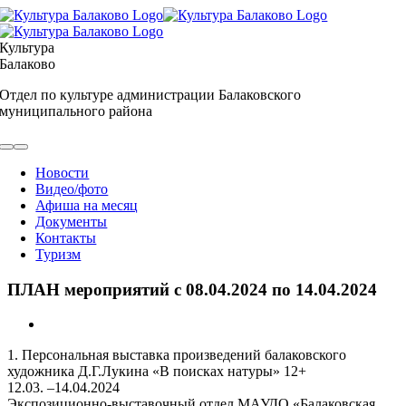
Skip
to
content
Культура
Балаково
Отдел по культуре администрации Балаковского
муниципального района
Toggle
Navigation
Новости
Видео/фото
Афиша на месяц
Документы
Контакты
Туризм
ПЛАН мероприятий с 08.04.2024 по 14.04.2024
View
Larger
1. Персональная выставка произведений балаковского
Image
художника Д.Г.Лукина «В поисках натуры» 12+
12.03. –14.04.2024
Экспозиционно-выставочный отдел МАУДО «Балаковская