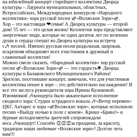
на юбилейный концерт старейшего коллектива Дворца
культуры – Лауреата муниципальных, областных,
Всероссийских, Международных конкурсов «Народного
коллектива» хора русской песни 🌿«Волжские Зори»🌿.
Хор – это настоящая ❤семья! А Дворец культуры — второй
дом! 55 лет — это целая жизнь! Коллектив хора представляют
энергичные люди, которые не один десяток лет по велению
души и сердца спешат во Дворец культуры на встречу
с🎶 песней. Именно русская песня раздольная, широкая,
искренняя объединяет всех участников в дружный и
слаженный коллектив!
Можно смело сказать, «Народный коллектив» хор русской
песни 🌿«Волжские Зори»🌿 — это гордость🌟 Дворца
культуры и Балаковского Муниципального Района!
Зрители, посетившие концерт, замечали, что для участников
коллектива пение в хоре – это действительно наслаждение! И
все это заслуга руководителя хора Ирины Куликовой.
Изюминкой 🎶концерта было аккапельное исполнение
сводного хора: Студии эстрадного вокала 🎶«Ветер перемен»
ЦКС Антарес и хора «🌿Волжские зори», которые исполнили
песню «Выйду ночью в поле с конем». Крики «Браво!» и
бурные аплодисменты зрителей сопровождали
весь 🎶концерт! Спасибо 👏👏👏за праздник, за красоту,
традиции наши любимые «Волжские зори»! Долгие лета
вам!!!