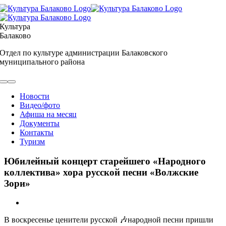
Skip
to
content
Культура
Балаково
Отдел по культуре администрации Балаковского
муниципального района
Toggle
Navigation
Новости
Видео/фото
Афиша на месяц
Документы
Контакты
Туризм
Юбилейный концерт старейшего «Народного
коллектива» хора русской песни «Волжские
Зори»
View
Larger
В воскресенье ценители русской 🎶народной песни пришли
Image