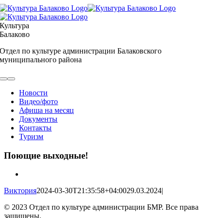
Skip
to
content
Культура
Балаково
Отдел по культуре администрации Балаковского
муниципального района
Toggle
Navigation
Новости
Видео/фото
Афиша на месяц
Документы
Контакты
Туризм
Поющие выходные!
View
Larger
Виктория
2024-03-30T21:35:58+04:00
29.03.2024
|
Image
© 2023 Отдел по культуре администрации БМР. Все права
защищены.