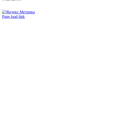
Вконтакте
Одноклассники
Page load link
Go
to
Top