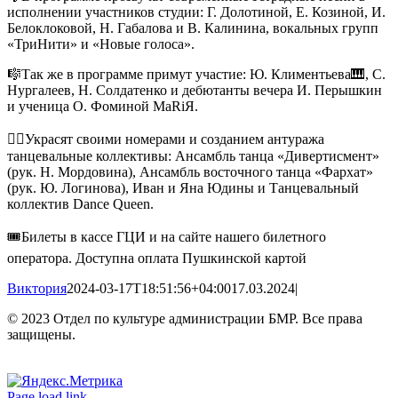
исполнении участников студии: Г. Долотиной, Е. Козиной, И.
Белоклоковой, Н. Габалова и В. Калинина, вокальных групп
«ТриНити» и «Новые голоса».
🎼Так же в программе примут участие: Ю. Климентьева🎹, С.
Нургалеев, Н. Солдатенко и дебютанты вечера И. Перышкин
и ученица О. Фоминой МаRiЯ.
👯‍♀Украсят своими номерами и созданием антуража
танцевальные коллективы: Ансамбль танца «Дивертисмент»
(рук. Н. Мордовина), Ансамбль восточного танца «Фархат»
(рук. Ю. Логинова), Иван и Яна Юдины и Танцевальный
коллектив Dance Queen.
🎟Билеты в кассе ГЦИ и на сайте нашего билетного
оператора. Доступна оплата Пушкинской картой
Виктория
2024-03-17T18:51:56+04:00
17.03.2024
|
© 2023 Отдел по культуре администрации БМР. Все права
защищены.
Вконтакте
Одноклассники
Page load link