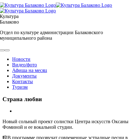
Skip
to
content
Культура
Балаково
Отдел по культуре администрации Балаковского
муниципального района
Toggle
Navigation
Новости
Видео/фото
Афиша на месяц
Документы
Контакты
Туризм
Страна любви
View
Larger
Новый сольный проект солистки Центра искусств Оксаны
Image
Фоминой и ее вокальной студии.
🎼В программе прозвучат современные эстрадные песни в