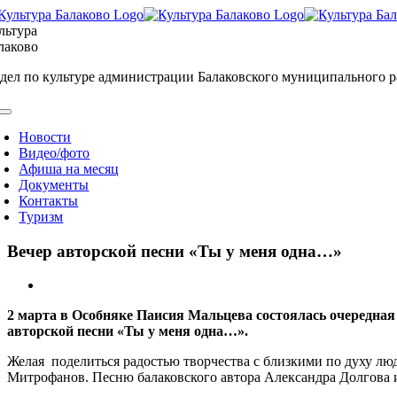
Skip
to
льтура
content
лаково
дел по культуре администрации Балаковского муниципального 
oggle
avigation
Новости
Видео/фото
Афиша на месяц
Документы
Контакты
Туризм
Вечер авторской песни «Ты у меня одна…»
View
Larger
2 марта в Особняке Паисия Мальцева состоялась очередная
Image
авторской песни «Ты у меня одна…».
Желая поделиться радостью творчества с близкими по духу лю
Митрофанов. Песню балаковского автора Александра Долгова