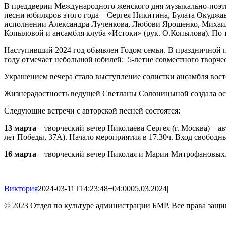
В преддверии Международного женского дня музыкально-поэти
песни юбиляров этого года – Сергея Никитина, Булата Окудж
исполнении Александра Лученкова, Любови Ярошенко, Михаил
Копыловой и ансамбля клуба «Истоки» (рук. О.Копылова). По 
Наступивший 2024 год объявлен Годом семьи. В праздничной 
году отмечает небольшой юбилей: 5-летие совместного творчес
Украшением вечера стало выступление солистки ансамбля вос
Жизнерадостность ведущей Светланы Солоницыной создала осо
Следующие встречи с авторской песней состоятся:
13 марта
– творческий вечер Николаева Сергея (г. Москва) – а
лет Победы, 37А). Начало мероприятия в 17.30ч. Вход свободн
16 марта
– творческий вечер Николая и Марии Митрофановых. 
Виктория
2024-03-11T14:23:48+04:00
05.03.2024
|
© 2023 Отдел по культуре администрации БМР. Все права защ