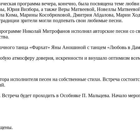
ческая программа вечера, конечно, была посвящена теме любви
авы, Юрия Визбора, а также Веры Матвеевой, Новеллы Матвеево
а Кима, Марины Кособрюховой, Дмитрия Абдалова, Марии Ходя
традиции зрители могли подпевать свои любимые песни.
программе Николай Митрофанов исполнял авторские песни со с
тва.
точного танца «Фархат» Яны Аношиной с танцем «Любовь в Дам
бую атмосферу доверия, искренности и внушало оптимизм всем 
втора исполнителя песен на собственные стихи. Встреча состоит
ый.
Встреча будет проходить в Особняке П. Мальцева. Начало мероп
ищены.