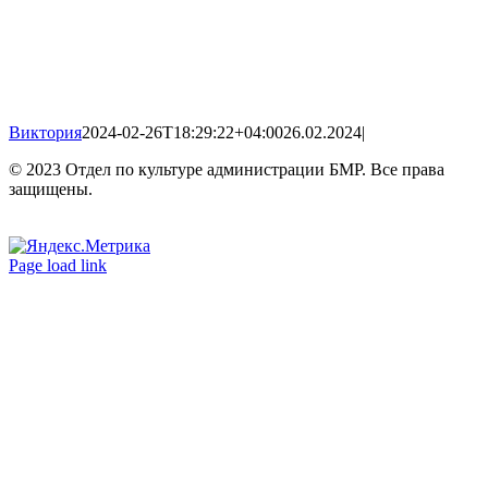
Виктория
2024-02-26T18:29:22+04:00
26.02.2024
|
© 2023 Отдел по культуре администрации БМР. Все права
защищены.
Вконтакте
Одноклассники
Page load link
Go
to
Top