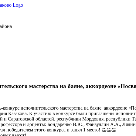
района
тельского мастерства на баяне, аккордеоне «По
ль-конкурс исполнительского мастерства на баяне, аккордеоне
рия Казакова. К участию в конкурсе были приглашены исполните
 и Саратовской областей, республики Мордовия, республики Та
рофессора и доценты: Бондаренко В.Ю., Файзуллин А.А., Лялин 
ал победителем этого конкурса и занял 1 место! 👏👏👏
новых высот!