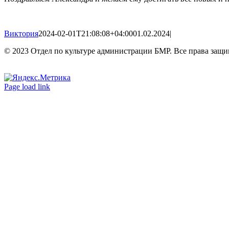
Виктория
2024-02-01T21:08:08+04:00
01.02.2024
|
© 2023 Отдел по культуре администрации БМР. Все права защ
Вконтакте
Одноклассники
Page load link
Go
to
Top