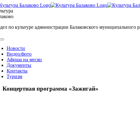
Skip
to
льтура
content
лаково
дел по культуре администрации Балаковского муниципального 
oggle
avigation
Новости
Видео/фото
Афиша на месяц
Документы
Контакты
Туризм
Концертная программа «Зажигай»