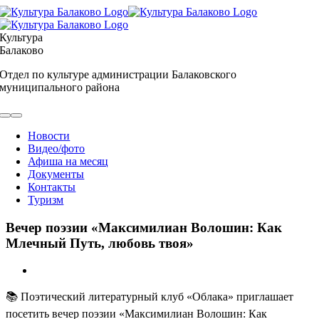
Skip
to
content
Культура
Балаково
Отдел по культуре администрации Балаковского
муниципального района
Toggle
Navigation
Новости
Видео/фото
Афиша на месяц
Документы
Контакты
Туризм
Вечер поэзии «Максимилиан Волошин: Как
Млечный Путь, любовь твоя»
View
Larger
Image
📚 Поэтический литературный клуб «Облака» приглашает
посетить вечер поэзии «Максимилиан Волошин: Как