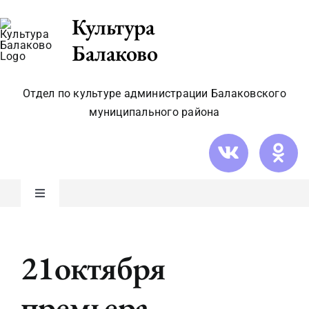
Skip
Культура
to
Балаково
content
Отдел по культуре администрации Балаковского
муниципального района
Toggle
Navigation
Новости
21октября
Видео/фото
премьера