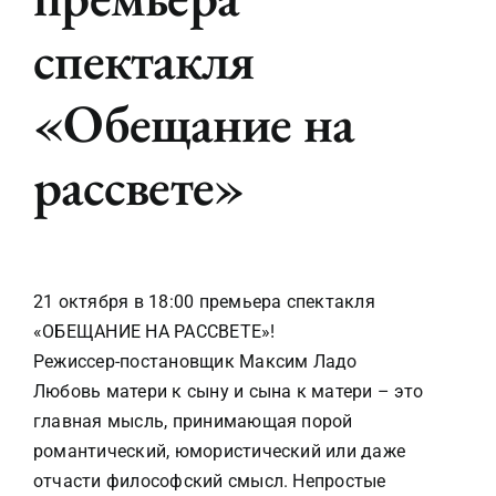
Афиша на месяц
спектакля
Документы
«Обещание на
рассвете»
Контакты
Туризм
View
Larger
21 октября в 18:00 премьера спектакля
Image
«ОБЕЩАНИЕ НА РАССВЕТЕ»!
Режиссер-постановщик Максим Ладо
Любовь матери к сыну и сына к матери – это
главная мысль, принимающая порой
романтический, юмористический или даже
отчасти философский смысл. Непростые