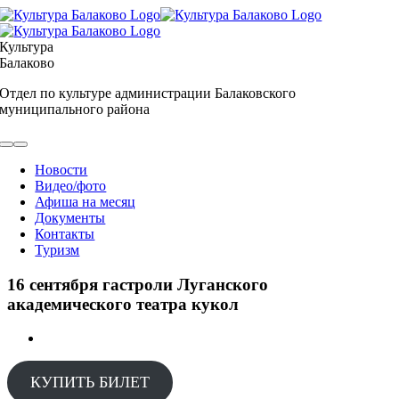
Skip
to
content
Культура
Балаково
Отдел по культуре администрации Балаковского
муниципального района
Toggle
Navigation
Новости
Видео/фото
Афиша на месяц
Документы
Контакты
Туризм
16 сентября гастроли Луганского
академического театра кукол
View
Larger
Image
КУПИТЬ БИЛЕТ