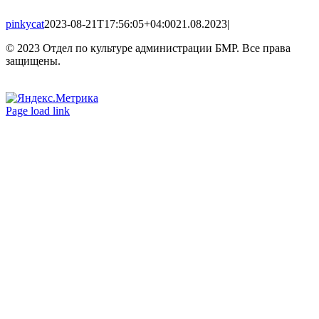
pinkycat
2023-08-21T17:56:05+04:00
21.08.2023
|
© 2023 Отдел по культуре администрации БМР. Все права
защищены.
Вконтакте
Одноклассники
Page load link
Go
to
Top