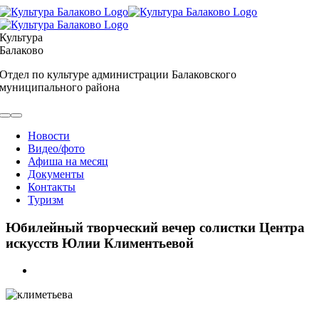
Skip
to
content
Культура
Балаково
Отдел по культуре администрации Балаковского
муниципального района
Toggle
Navigation
Новости
Видео/фото
Афиша на месяц
Документы
Контакты
Туризм
Юбилейный творческий вечер солистки Центра
искусств Юлии Климентьевой
View
Larger
Image