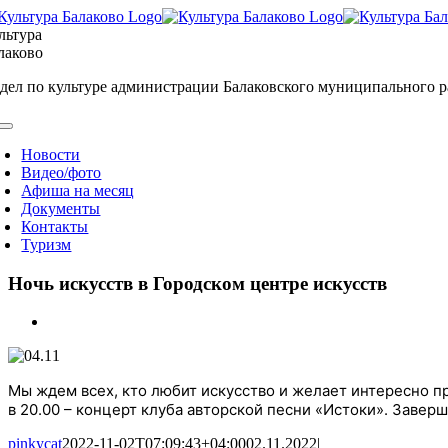
Skip
to
льтура
content
лаково
дел по культуре администрации Балаковского муниципального 
oggle
avigation
Новости
Видео/фото
Афиша на месяц
Документы
Контакты
Туризм
Ночь искусств в Городском центре искусств
View
Larger
Image
Мы ждем всех, кто любит искусство и желает интересно пр
в 20.00 – концерт клуба авторской песни «Истоки». Заве
pinkycat
2022-11-02T07:09:43+04:00
02.11.2022
|