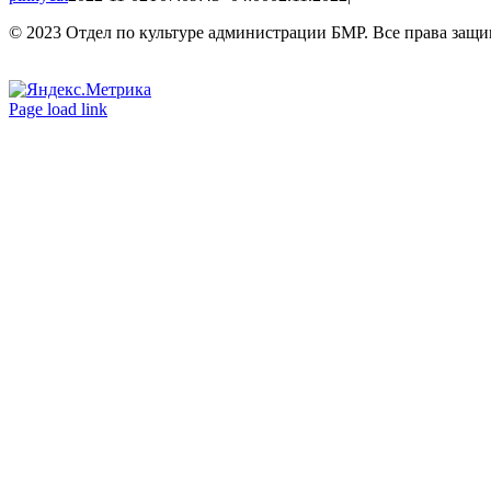
© 2023 Отдел по культуре администрации БМР. Все права защ
Вконтакте
Одноклассники
Page load link
Go
to
Top