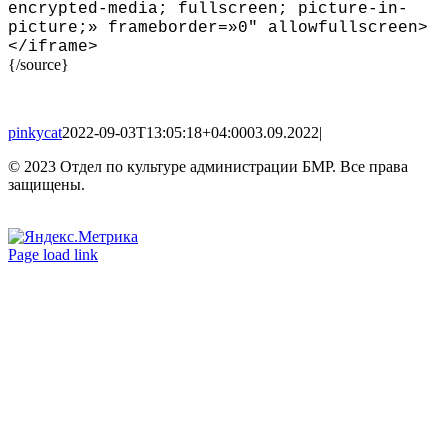
encrypted-media; fullscreen; picture-in-
picture;» frameborder=»0″ allowfullscreen
>
<
/iframe
>
{/source}
pinkycat
2022-09-03T13:05:18+04:00
03.09.2022
|
© 2023 Отдел по культуре администрации БМР. Все права
защищены.
Вконтакте
Одноклассники
Page load link
Go
to
Top