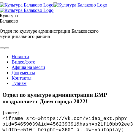
Skip
to
content
Культура
Балаково
Отдел по культуре администрации Балаковского
муниципального района
Toggle
Navigation
Новости
Видео/фото
Афиша на месяц
Документы
Контакты
Туризм
Отдел по культуре администрации БМР
поздравляет с Днем города 2022!
{source}
<
iframe src=»https://vk.com/video_ext.php?
oid=54659039&id=456239391&hash=b21f10bb92ee3
width=»510″ height=»360″ allow=»autoplay;