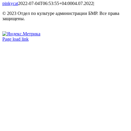
pinkycat
2022-07-04T06:53:55+04:00
04.07.2022
|
© 2023 Отдел по культуре администрации БМР. Все права
защищены.
Вконтакте
Одноклассники
Page load link
Go
to
Top