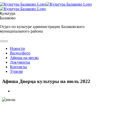
Skip
to
content
Культура
Балаково
Отдел по культуре администрации Балаковского
муниципального района
Toggle
Navigation
Новости
Видео/фото
Афиша на месяц
Документы
Контакты
Туризм
Афиша Дворца культуры на июль 2022
View
Larger
Image