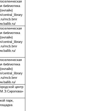
оселенческая
я библиотека
(онлайн)
m/central_library
k.ru/mcb.bmr
w.ballib.ru/
оселенческая
я библиотека
(онлайн)
m/central_library
k.ru/mcb.bmr
w.ballib.ru/
оселенческая
я библиотека
(онлайн)
m/central_library
k.ru/mcb.bmr
w.ballib.ru/
ородской центр
 М.Э.Сиропова»
кой парк,
лощадка