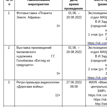
п
мероприятия
время
(разм
проведения
1.
Фотовыставка «Планета
01.06. –
Экспозицион
Земля. Африка»
20.08.2022
отдел МАУ
В.И.Зад
0+
(городской
з
1 этаж (ул. 
https://vk.co
2.
Выставка произведений
01.06. –
Экспозицион
балаковского
20.08.2022
отдел МАУ
художника
Г.Г.
В.И.Зад
Голобокова «Взгляд из
(городской
грядущего»
з
2 этаж (ул. 
0+
https://vk.co
3.
Ретро-премьера видеоэпопеи
27.06.2022
МАУК «Межп
«Дорогами войны»
09.00
центральна
БМР» 
12+
https://vk.co
https://o
http://ww