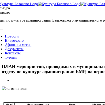
Skip
to
льтура
content
лаково
дел по культуре администрации Балаковского муниципального 
oggle
avigation
Новости
Видео/фото
Афиша на месяц
Документы
Контакты
Туризм
ПЛАН мероприятий, проводимых в муниципальных
отделу по культуре администрации БМР, на период
View
Larger
Image
№ п/
Наименование
Дата,
Место п