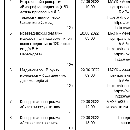
4.
Ретро-онлайн-репортаж
27.06.2022
МАУК «Межп
«Биография подвига» (к 80-
10.00
центральна
летию присвоения Д.З.
БМР» 
Тарасову звания Героя
https://vk.co
Советского Союза)
https://o
12+
http://ww
5.
Краеведческий онлайн-
28.06.2022
МАУК «Межп
маршрут «Он наш земляк, он
09.00
центральна
наша гордость» (к 120-летию
БМР» 
со д/р В.Н.
https://vk.co
Перегудова)
https://o
http://ww
12+
6.
Медиа-обзор «В руках
29.06.2022
МАУК «Межп
молодёжи – будущее» (ко
09.00
центральна
Дню молодёжи)
БМР» 
12+
https://vk.co
https://o
http://ww
7.
Концертная программа
29.06.2022
МАУК «КО «Г
«Счастливое детство»
12.00
искусств им.
6+
8.
Концертная программа
29.06.2022
Городс
«Летнее настроение»
18.00
танцп
6+