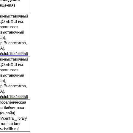
ещения)
но-выставочный
ДО «БХШ им.
орожного»
 выставочный
ал),
Пр.Энергетиков,
2А),
m/club193463456
но-выставочный
ДО «БХШ им.
орожного»
 выставочный
ал),
Пр.Энергетиков,
2А),
m/club193463456
оселенческая
я библиотека
(онлайн)
m/central_library
k.ru/mcb.bmr
w.ballib.ru/