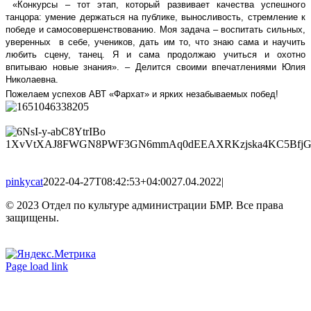
«Конкурсы – тот этап, который развивает качества успешного
танцора: умение держаться на публике, выносливость, стремление к
победе и самосовершенствованию. Моя задача
– воспитать сильных,
уверенных
в себе, учеников, дать им то, что знаю сама и научить
любить сцену, танец. Я и сама продолжаю учиться и охотно
впитываю новые знания». – Делится своими впечатлениями Юлия
Николаевна.
Пожелаем успехов АВТ «Фархат» и ярких незабываемых побед!
pinkycat
2022-04-27T08:42:53+04:00
27.04.2022
|
© 2023 Отдел по культуре администрации БМР. Все права
защищены.
Вконтакте
Одноклассники
Page load link
Go
to
Top