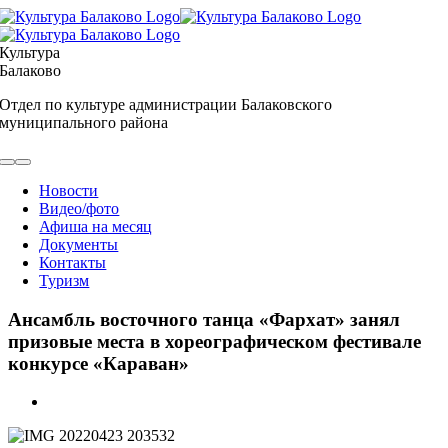
Skip
to
content
Культура
Балаково
Отдел по культуре администрации Балаковского
муниципального района
Toggle
Navigation
Новости
Видео/фото
Афиша на месяц
Документы
Контакты
Туризм
Ансамбль восточного танца «Фархат» занял
призовые места в хореографическом фестивале
конкурсе «Караван»
View
Larger
Image