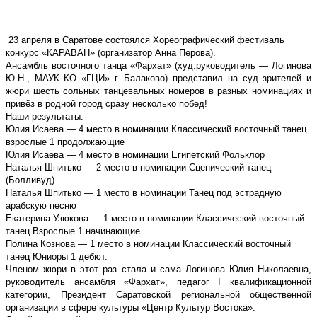
23 апреля в Саратове состоялся Хореографический фестиваль
конкурс «КАРАВАН» (организатор Анна Перова).
Ансамбль восточного танца «Фархат» (худ.руководитель — Логинова
Ю.Н., МАУК КО «ГЦИ» г. Балаково) представил на суд зрителей и
жюри шесть сольных танцевальных номеров в разных номинациях и
привёз в родной город сразу несколько побед!
Наши результаты:
Юлия Исаева — 4 место в номинации Классический восточный танец
взрослые 1 продолжающие
Юлия Исаева — 4 место в номинации Египетский Фольклор
Наталья Шпитько — 2 место в номинации Сценический танец
(Болливуд)
Наталья Шпитько — 1 место в номинации Танец под эстрадную
арабскую песню
Екатерина Узюкова — 1 место в номинации Классический восточный
танец Взрослые 1 начинающие
Полина Кознова — 1 место в номинации Классический восточный
танец Юниоры 1 дебют.
Членом жюри в этот раз стала и сама Логинова Юлия Николаевна,
руководитель ансамбля «Фархат», педагог I квалификационной
категории, Президент Саратовской региональной общественной
организации в сфере культуры «Центр Культур Востока».