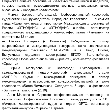
Судейская линейка состояла из известных танцовщиков и педагогов,
которые являются руководителями крупных танцевальных школ,
образцовых и народных коллективов:
— Мавлия Бакаева (г.Астрахань): Профессиональный хореограф,
художественный руководитель Народного коллектива — ансамбля
танца «Камелия», педагог престижных Международных фестивалей
России «ЭТНОДАНС» и «ЭТНОДАНС онлайн», организатор
традиционного международного конкурса-фестиваля «Камелия» на
протяжении 13-ти лет.
— Оксана Голищева (г. Волжский): Победитель и призер
всероссийских и международных конкурсов, таких значимых,​как
международный фестиваль STAGE-2016 в г. Каир, Египет,
Выпускница отделения хореографии​ ВГСПУ. Балетмейстер,
хореограф​ Образцового ансамбля «Ориента», организатор фестиваля
«Ориента»
— Ирина Меркулова (г. Волгоград): Руководитель и
квалифицированный педагог-хореограф танцевальной студии
«SAPFIR». Судья и многократный победитель и призёр
международных и всероссийских конкурсов-фестивалей, а также
телепроекта «Битва Чемпионов». Обладатель 3 корон на фестивале
«Sunrise» в Татарстане (2019).
— Анна Маркова (г. Саратов): профессиональная танцовщица по
версии Лиги Профессионалов Восточного Танца, руководитель СВТ
«Амара», лицензированный судья и педагог ОРТО, организатор
фестиваля-конкурса «Мираж» г. Саратов.