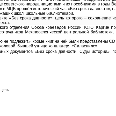
е советского народа нацистами и их пособниками в годы В
» в МЦБ прошёл исторический час «Без срока давности», 
ежащих школ, школьные библиотекари
.
екте «Без срока давности», цель которого – сохранение 
екта.
кого отделения Союза краеведов России, Ю.Ю. Каргин п
сотрудников Межпоселенческой центральной библиотеки,
 не подлежит», кроме книг на ней были представлены
CD
 Соколовой, бывшей узнице концлагеря «Саласпилс».
ых документов «Без срока давности. Суды истории», п
ищены.