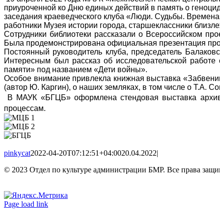
приуроченной ко Дню единых действий в память о геноцид
заседания краеведческого клуба «Люди. Судьбы. Времена
работники Музея истории города, старшеклассники близл
Сотрудники библиотеки рассказали о Всероссийском про
Была продемонстрирована официальная презентация про
Постоянный руководитель клуба, председатель Балаковс
Интересным был рассказ об исследовательской работе 
памяти» под названием «Дети войны».
Особое внимание привлекла книжная выставка «Забвению
(автор Ю. Каргин), о наших земляках, в том числе о Т.А.
В МАУК «БГЦБ» оформлена стендовая выставка архивн
процессам.
pinkycat
2022-04-20T07:12:51+04:00
20.04.2022
|
© 2023 Отдел по культуре администрации БМР. Все права защ
Вконтакте
Одноклассники
Page load link
Go