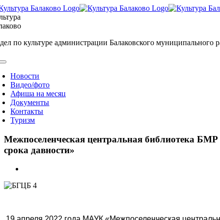
Skip
to
льтура
content
лаково
дел по культуре администрации Балаковского муниципального 
oggle
avigation
Новости
Видео/фото
Афиша на месяц
Документы
Контакты
Туризм
Межпоселенческая центральная библиотека БМР и
срока давности»
View
Larger
Image
19 апреля 2022 года МАУК «Межпоселенческая центральн