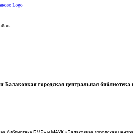
района
 Балаковкая городская центральная библиотека п
ая библиотека БМР» и МАУК «Балаковкая городская центра