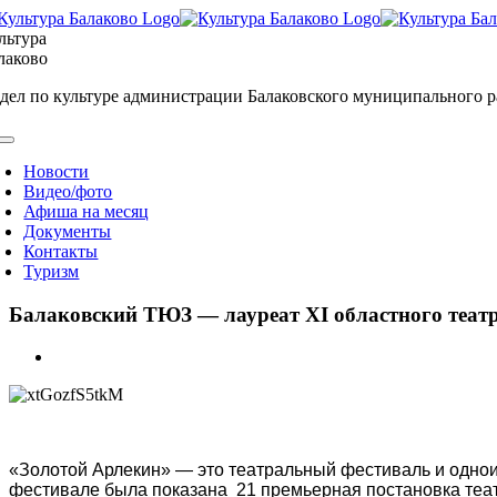
Skip
to
льтура
content
лаково
дел по культуре администрации Балаковского муниципального 
oggle
avigation
Новости
Видео/фото
Афиша на месяц
Документы
Контакты
Туризм
Балаковский ТЮЗ — лауреат XI областного театр
View
Larger
Image
«Золотой Арлекин» — это театральный фестиваль и одноим
фестивале была показана 21 премьерная постановка теат