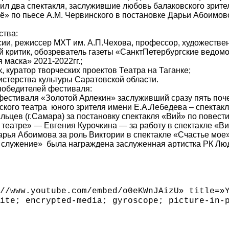
л два спектакля, заслужившие любовь балаковского зрителя
ё» по пьесе А.М. Червинского в постановке Дарьи Абоимов
ства:
ии, режиссер МХТ им. А.П.Чехова, профессор, художестве
критик, обозреватель газеты «СанктПетербургские ведомос
маска» 2021-2022гг.;
, куратор творческих проектов Театра на Таганке;
стерства культуры Саратовской области.
победителей фестиваля:
фестиваля «Золотой Арлекин» заслуживший сразу пять поче
кого театра юного зрителя имени Е.А.Лебедева
– спектак
льцев (г.Самара)
за постановку спектакля «Вий» по повести
еатре» — Евгения Курочкина — за работу в спектакле «Вий
арья Абоимова
за роль Виктории в спектакле «Счастье мое»
 служение» была награждена заслуженная артистка РК Л
//www.youtube.com/embed/o0eKWnJAizU» title=»
ite; encrypted-media; gyroscope; picture-in-