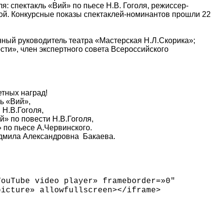
: спектакль «Вий» по пьесе Н.В. Гоголя, режиссер-
ой. Конкурсные показы спектаклей-номинантов прошли 22
нный руководитель театра «Мастерская Н.Л.Скорика»;
ти», член экспертного совета Всероссийского
тных наград!
ль «Вий»,
 Н.В.Гоголя,
» по повести Н.В.Гоголя,
 по пьесе А.Червинского.
юдмила Александровна Бакаева.
YouTube video player» frameborder=»0″
picture» allowfullscreen
>
<
/iframe
>