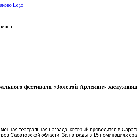
района
ального фестиваля «Золотой Арлекин» заслуживш
енная театральная награда, который проводится в Саратовс
ров Саратовской области. З
а награды в 15 номинациях сра