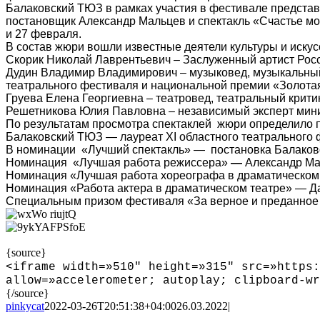
Балаковский ТЮЗ в рамках участия в фестивале представи
постановщик Александр Мальцев и спектакль «Счастье мо
и 27 февраля.
В состав жюри вошли известные деятели культуры и искус
Скорик Николай Лаврентьевич – Заслуженный артист Росс
Дудин Владимир Владимирович – музыковед, музыкальный 
театрального фестиваля и национальной премии «Золотая 
Груева Елена Георгиевна – театровед, театральный критик
Решетникова Юлия Павловна – независимый эксперт мини
По результатам просмотра спектаклей жюри определило 
Балаковский ТЮЗ — лауреат XI областного театрального 
В номинации «Лучший спектакль» — постановка Балаковс
Номинация «Лучшая работа режиссера»
—
Александр Ма
Номинация «Лучшая работа хореографа в драматическом т
Номинация «Работа актера в драматическом театре»
—
Д
Специальным призом фестиваля «За верное и преданное
{source}
<
iframe width=»510″ height=»315″ src=»https:
allow=»accelerometer; autoplay; clipboard-wr
{/source}
pinkycat
2022-03-26T20:51:38+04:00
26.03.2022
|