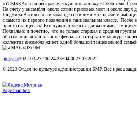
«УЛЫБКА» за хореографическую постановку «Субботея». Средн
На счету у ансамбля около сотни призовых мест и около двух
Людмила Васильевна в команде со своими молодыми и амбицио
с самого их первого появления в танцевальном классе. После
просто станцевать! Его нужно прожить: движениями, эмоциям
Похвально и почётно,
что не только старшая и средняя груп
образования детей в
конце февраля на открытом конкурсе хоре
коллектив ансамбля живёт одной большой танцевальной семьёй
pinkycat
2022-03-23T06:24:23+04:00
23.03.2022
|
© 2023 Отдел по культуре администрации БМР. Все права защ
Вконтакте
Одноклассники
Page load link
Go
to
Top