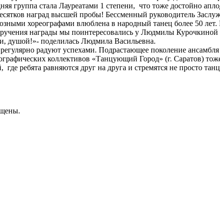
яя группа стала Лауреатами 1 степени, что тоже достойно апл
 десятков наград высшей пробы! Бессменный руководитель Засл
зными хореографами влюблена в народный танец более 50 лет.
 вручения награды мы поинтересовались у Людмилы Курочкиной в
и, душой!»- поделилась Людмила Васильевна.
пы регулярно радуют успехами. Подрастающее поколение ансамб
ографических коллективов «Танцующий Город» (г. Саратов) тоже
,
где ребята равняются друг на друга и стремятся не просто тан
ищены.