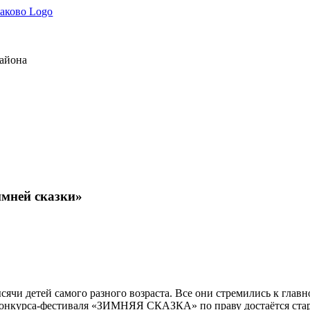
района
имней сказки»
сячи детей самого разного возраста. Все они стремились к гла
конкурса-фестиваля «ЗИМНЯЯ СКАЗКА» по праву достаётся стар