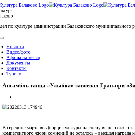
Skip
to
льтура
content
лаково
дел по культуре администрации Балаковского муниципального 
oggle
avigation
Новости
Видео/фото
Афиша на месяц
Документы
Контакты
Туризм
Ансамбль танца «Улыбка» завоевал Гран-при «З
View
Larger
Image
В середине марта во Дворце культуры на сцену вышло около ты
компетентного жюри сомнений не осталось – высшая награда 