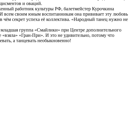
одисментов и оваций.
уженный работник культуры РФ, балетмейстер Курочкина
 И всем своим юным воспитанникам она прививает эту любовь
 чём секрет успеха её коллектива. «Народный танец нужно не
ля младшая группа «Смайлики» при Центре дополнительного
 «взяла» «Гран-При». И это не удивительно, потому что
цевать, а танцевать необыкновенно!