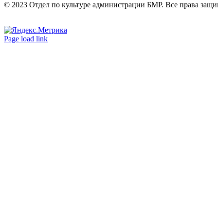
© 2023 Отдел по культуре администрации БМР. Все права защ
Вконтакте
Одноклассники
Page load link
Go
to
Top