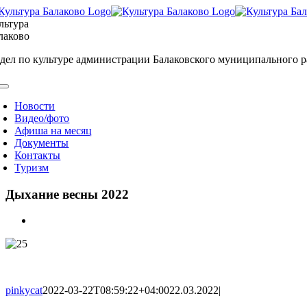
Skip
to
льтура
content
лаково
дел по культуре администрации Балаковского муниципального 
oggle
avigation
Новости
Видео/фото
Афиша на месяц
Документы
Контакты
Туризм
Дыхание весны 2022
View
Larger
Image
pinkycat
2022-03-22T08:59:22+04:00
22.03.2022
|