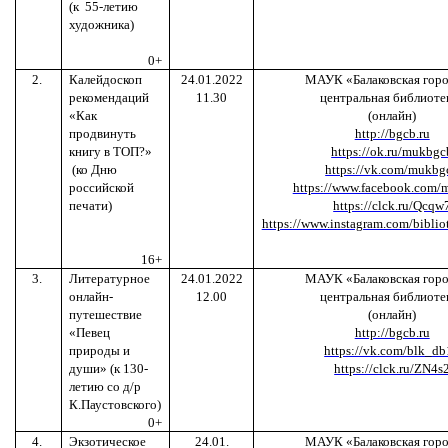
(к
55-летию
художника)
0+
2.
Калейдоскоп
24.01.2022
МАУК «Балаковская горо
рекомендаций
11.30
центральная библиоте
«Как
(онлайн)
продвинуть
http://bgcb.ru
книгу в ТОП?»
https://ok.ru/mukbgc
(ко Дню
https://vk.com/mukbg
российской
https://www.facebook.com
печати)
https://clck.ru/Qcqw
https://www.instagram.com/biblio
16+
3.
Литературное
24.01.2022
МАУК «Балаковская горо
онлайн-
12.00
центральная библиоте
путешествие
(онлайн)
«Певец
http://bgcb.ru
природы и
https://vk.com/blk_d
души»
(к 130-
https://clck.ru/ZN4s
летию со д/р
К.Паустовского)
0+
4.
Экзотическое
24.01.
МАУК «Балаковская горо