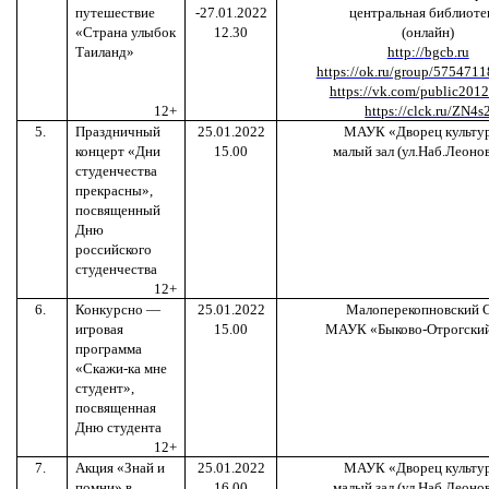
путешествие
-27.01.2022
центральная библиоте
«Страна улыбок
12.30
(онлайн)
Таиланд»
http
://
bgcb
.
ru
https://ok.ru/group/575471
https://vk.com/public201
12+
https://clck.ru/ZN4s
5.
Праздничный
25.01.2022
МАУК «Дворец культу
концерт «Дни
15.00
малый зал (ул.Наб.Леонов
студенчества
прекрасны»,
посвященный
Дню
российского
студенчества
12+
6.
Конкурсно —
25.01.2022
Малоперекопновский 
игровая
15.00
МАУК «Быково-Отрогски
программа
«Скажи-ка мне
студент»,
посвященная
Дню студента
12+
7.
Акция «Знай и
25.01.2022
МАУК «Дворец культу
помни» в
16.00
малый зал (ул.Наб.Леонов