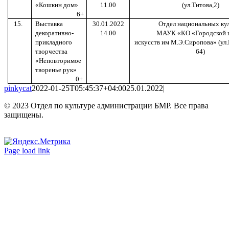
«Кошкин дом»
11.00
(ул.Титова,2)
6+
15.
Выставка
30.01.2022
Отдел национальных ку
декоративно-
14.00
МАУК «КО «Городской 
прикладного
искусств им М.Э.Сиропова» (ул.
творчества
64)
«Неповторимое
творенье рук»
0+
pinkycat
2022-01-25T05:45:37+04:00
25.01.2022
|
© 2023 Отдел по культуре администрации БМР. Все права
защищены.
Вконтакте
Одноклассники
Page load link
Go
to
Top