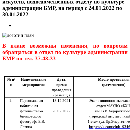
искусств, подведомственных отделу по культуре
администрации БМР, на период с 24.01.2022 по
30.01.2022
View
Larger
Image
В плане возможны изменения, по вопросам
обращаться в отдел по культуре администрации
БМР по тел. 37-48-33
№ п/
Наименование
Дата,
Место проведения
п
мероприятия
время
(размещения)
проведения
(размещ.)
1.
Персональная
13.12.2021
Экспозиционно-выстав
юбилейная
–
отдел МАУДО «БХ
фотовыставка
20.02.2022
им. В.И.Задорожног
балаковского
(городской выставочный 
фотографа Е.В.
1 этаж (ул. Пр.Энергетико
Левина
https://vk.com/club1934