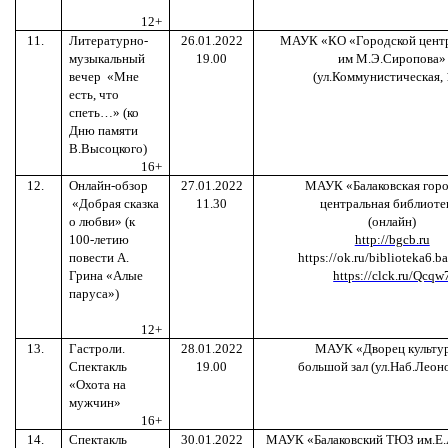
12+
11.
Литературно-
26.01.2022
МАУК «КО «Городской центр
музыкальный
19.00
им М.Э.Сиропова»
вечер
«Мне
(ул.Коммунистическая, 
есть, что
спеть…» (ко
Дню памяти
В.Высоцкого)
16+
12.
Онлайн-обзор
27.01.2022
МАУК «Балаковская горо
«Добрая сказка
11.30
центральная библиоте
о любви» (к
(онлайн)
100-летию
http://bgcb.ru
повести А.
https://ok.ru/biblioteka6.b
Грина «Алые
https://clck.ru/Qcqw
паруса»)
12+
13.
Гастроли.
28.01.2022
МАУК «Дворец культу
Спектакль
19.00
большой зал (ул.Наб.Леоно
«Охота на
мужчин»
16+
14.
Спектакль
30.01.2022
МАУК «Балаковский ТЮЗ им.Е.