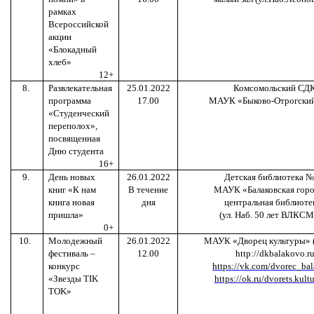
рамках
Всероссийской
акции
«Блокадный
хлеб»
12+
8.
Развлекательная
25.01.2022
Комсомольский СД
программа
17.00
МАУК «Быково-Отрогски
«Студенческий
переполох»,
посвященная
Дню студента
16+
9.
День новых
26.01.2022
Детская библиотека №
книг «К нам
В течение
МАУК «Балаковская горо
книга новая
дня
центральная библиоте
пришла»
(ул. Наб. 50 лет ВЛКСМ
0+
10.
Молодежный
26.01.2022
МАУК «Дворец культуры» (
фестиваль –
12.00
http://dkbalakovo.r
конкурс
https://vk.com/dvorec_ba
«Звезды
TIK
https://ok.ru/dvorets.kultu
TOK
»