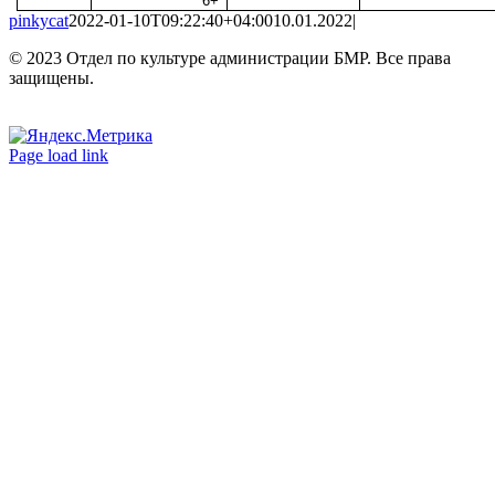
6+
pinkycat
2022-01-10T09:22:40+04:00
10.01.2022
|
© 2023 Отдел по культуре администрации БМР. Все права
защищены.
Вконтакте
Одноклассники
Page load link
Go
to
Top