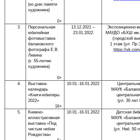
(ко дню памяти
художника)
0+
3.
Персональная
13.12.2021 –
Экспозиционно-в
юбилейная
23.01.2022
МАУДО «БХШ им. 
фотовыставка
(городской вы
балаковского
1 этаж (ул. Пр.
фотографа Е.В.
https://vk.co
Левина
(к
55-летию
художника)
0+
4.
Выставка-
10.01.-16.01.2022
Центральна
календарь
МАУК «Балаков
«Книги-юбиляры
центральная
2022»
(ул. 30 лет
16+
5.
Книжно-
10.01.-16.01.2022
Детская биб
иллюстративная
МАУК «Балаков
выставка «Под
центральная
чистым небом
(ул. Наб. 50 
Рождества»