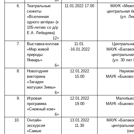
6
+
6.
Театральные
11.
01.202
2 17.00
МАУК «Межп
сюжеты
центральная б
«Вселенная
(ул. Ле
одного актёра» (к
105-летию со д/р
Е.А. Лебедева)
12+
7.
Выставка-коллаж
11.01.
Центральна
«Мир живой
-16.01.2022
МАУК «Балаков
природы:
центральная
Январь»
(ул. 30 лет
6+
8.
Новогодняя
12.01.2022
Наумов
викторина
15.00
МАУК «Быково-
«Загадки
матушки Зимы»
6+
9.
Игровая
12.01.2022
Малобыко
программа
19.00
МАУК «Быково-
«Снежный ком»
6+
10.
Онлайн-
13.01.2022
МАУК «Балаков
экскурсия
11.30
центральная
«Самые
(он