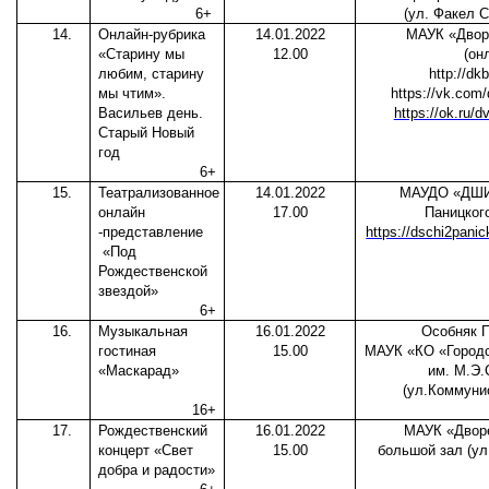
6+
(ул. Факел С
14.
Онлайн-рубрика
14.01.2022
МАУК «Двор
«Старину мы
12.00
(он
любим, старину
http://dk
мы чтим».
https://vk.com
Васильев день.
https://ok.ru/dv
Старый Новый
год
6+
15.
Театрализованное
14.01.2022
МАУДО «ДШИ 
онлайн
17.00
Паницкого
-представление
https://dschi2pani
«Под
Рождественской
звездой»
6+
16.
Музыкальная
16.01.2022
Особняк 
гостиная
15.00
МАУК «КО «Городс
«Маскарад»
им. М.Э.
(ул.Коммунис
16+
17.
Рождественский
16.01.2022
МАУК «Дворе
концерт «Свет
15.00
большой зал (ул
добра и радости»