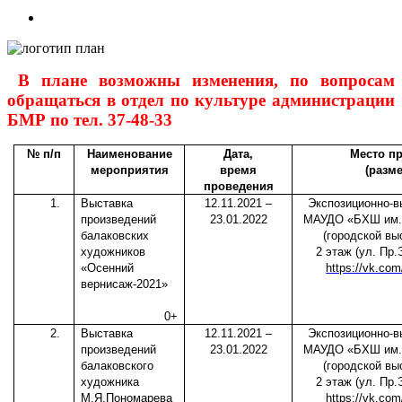
View
Larger
Image
В плане возможны изменения, по вопросам
обращаться в отдел по культуре администрации
БМР по тел. 37-48-33
№ п/п
Наименование
Дата,
Место п
мероприятия
время
(разм
проведения
1.
Выставка
12.11.2021 –
Экспозиционно-в
произведений
23.01.2022
МАУДО «БХШ им. 
балаковских
(городской вы
художников
2 этаж (ул. Пр.
«Осенний
https://vk.co
вернисаж-2021»
0+
2.
Выставка
12.11.2021 –
Экспозиционно-в
произведений
23.01.2022
МАУДО «БХШ им. 
балаковского
(городской вы
художника
2 этаж (ул. Пр.
М.Я.Пономарева
https://vk.co