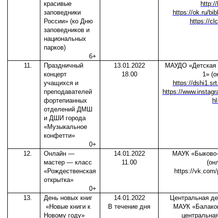
красивые
http:/
заповедники
https://ok.ru/bi
России» (ко Дню
https://cl
заповедников и
национальных
парков)
6+
11.
Праздничный
13.01.2022
МАУДО «Детская 
концерт
18.00
1» (о
учащихся и
https://dshi1.sr
преподавателей
https://www.instag
фортепианных
hl
отделений ДМШ
и ДШИ города
«Музыкальное
конфетти»
0+
12.
Онлайн —
14.01.2022
МАУК «Быково-
мастер — класс
11.00
(он
«Рождественская
https://vk.com
открытка»
0+
13.
День новых книг
14.01.2022
Центральная де
«Новые книги к
В течение дня
МАУК «Балаков
Новому году»
центральная