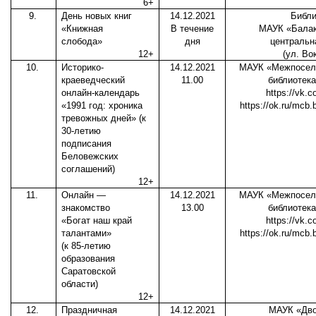
6+
9.
День новых книг
14.12.2021
Библи
«Книжная
В течение
МАУК «Балак
слобода»
дня
центральн
12+
(ул. Во
10.
Историко-
14.12.2021
МАУК «Межпоселе
краеведческий
11.00
библиотека
онлайн-календарь
https://vk.c
«1991 год: хроника
https://ok.ru/mcb.b
тревожных дней» (к
30-летию
подписания
Беловежских
соглашений)
12+
11.
Онлайн —
14.12.2021
МАУК «Межпоселе
знакомство
13.00
библиотека
«Богат наш край
https://vk.c
талантами»
https://ok.ru/mcb.b
(к 85-летию
образования
Саратовской
области)
12+
12.
Праздничная
14.12.2021
МАУК «Дво