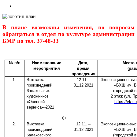
View
Larger
Image
В плане возможны изменения, по вопросам
обращаться в отдел по культуре администрации
БМР по тел. 37-48-33
№ п/п
Наименование
Дата,
Место 
мероприятия
время
(раз
проведения
1.
Выставка
12.11.–
Экспозиционно-вы
произведений
31.12.2021
«БХШ им. В
балаковских
(городской 
художников
2 этаж (ул. П
«Осенний
https://vk.
вернисаж-2021»
0+
2.
Выставка
12.11. –
Экспозиционно-вы
произведений
31.12.2021
«БХШ им. В
балаковского
(городской 