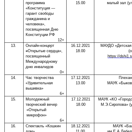
программа
15.00
малый зал (у
«Конституция —
гарант свободы
гражданина и
человека»,
посвященная Дню
Конституции РФ
12+
13.
Онлайн-концерт
16.12.2021
МАУДО «Детская 
«
Открытые сердца»,
18.00
(
посвященный
https://dshi1.
Международному
дню инвалидов
0+
14.
Час творчества
17.12.2021
Плехан
«Удивительная
13.00
МАУК «Быков
вышивка»
6+
15.
Молодежный
17.12.2021
МАУК «КО «Городск
творческий вечер
18.00
М.Э.Сиропова» (
«Открытый
микрофон»
6+
16.
Спектакль «Кошкин
18.12.2021
МАУК «Ба
дом»
11.00
им.Е.А.Лебед