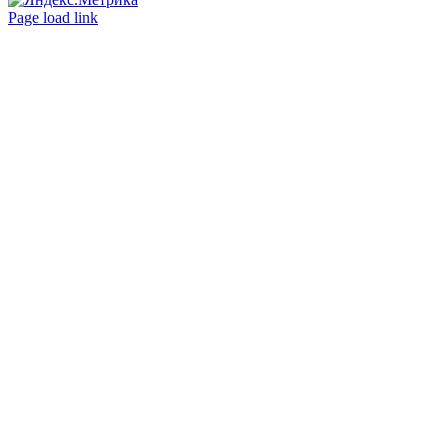
Вконтакте
Одноклассники
Page load link
Go
to
Top