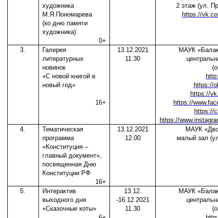
художника
2 этаж (ул. П
М.Я.Пономарева
https://vk.
(ко дню памяти
художника)
0+
3.
Галерея
13.12.2021
МАУК «Балак
литературных
11.30
центральн
новинок
(
«С новой книгой в
http
новый год»
https://
https://
16+
https://www.f
https://
https://www.instagra
4.
Тематическая
13.12.2021
МАУК «Дво
программа
12.00
малый зал (у
«Конституция –
главный документ»,
посвященная Дню
Конституции РФ
16+
5.
Интерактив
13.12.
МАУК «Балак
выходного дня
-16.12.2021
центральн
«Сказочные коты»
11.30
(
6+
http