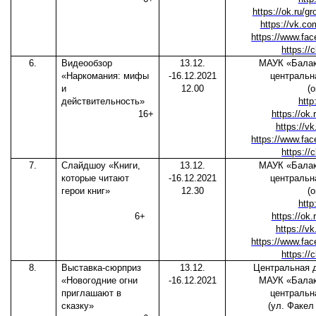
https://ok.ru/
https://vk.c
https://www.f
https://
6.
Видеообзор
13.12.
МАУК «Балак
«Наркомания: мифы
-16.12.2021
центральн
и
12.00
(
действительность»
http
16+
https://ok.
https://
https://www.f
https://
7.
Слайдшоу «Книги,
13.12.
МАУК «Балак
которые читают
-16.12.2021
центральн
герои книг»
12.30
(
http
6+
https://ok.
https://
https://www.f
https://
8.
Выставка-сюрприз
13.12.
Центральная д
«Новогодние огни
-16.12.2021
МАУК «Балак
приглашают в
центральн
сказку»
(ул. Факел