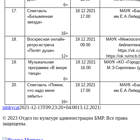
6+
17.
Спектакль
18.12.2021
МАУК «Ба
«Безымянная
17.00
им.Е.А.Лебед
звезда»
16+
18.
Воскресная онлайн-
19.12.2021
МАУК «Межпоселе
ретро-встреча
09.00
библиотека
«Полёт души»
https://vk.c
12+
https://ok.ru/mcb.b
19.
Музыкальная
19.12.2021
МАУК «КО «Городск
программа «В вихре
16.00
М.Э.Сиропова» (
танца»
6+
20.
Спектакль «Помни,
19.12.2021
МАУК «Ба
что надо меня
17.00
им.Е.А.Лебед
забыть»
16+
pinkycat
2021-12-13T09:23:20+04:00
13.12.2021
|
© 2023 Отдел по культуре администрации БМР. Все права
защищены.