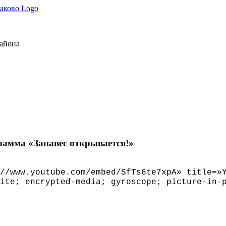
района
рамма «Занавес открывается!»
//www.youtube.com/embed/SfTs6te7xpA» title=»
ite; encrypted-media; gyroscope; picture-in-