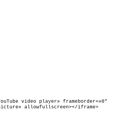
YouTube video player» frameborder=»0″
picture» allowfullscreen
>
<
/iframe
>