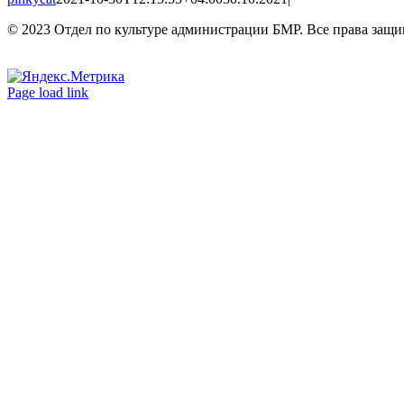
© 2023 Отдел по культуре администрации БМР. Все права защ
Вконтакте
Одноклассники
Page load link
Go
to
Top