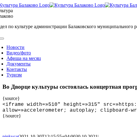
Skip
to
льтура
content
лаково
дел по культуре администрации Балаковского муниципального 
oggle
avigation
Новости
Видео/фото
Афиша на месяц
Документы
Контакты
Туризм
Во Дворце культуры состоялась концертная прог
{source}
<
iframe width=»510″ height=»315″ src=»https:
allow=»accelerometer; autoplay; clipboard-wr
{/source}
pinkycat
2021-10-30T12:15:55+04:00
30.10.2021
|