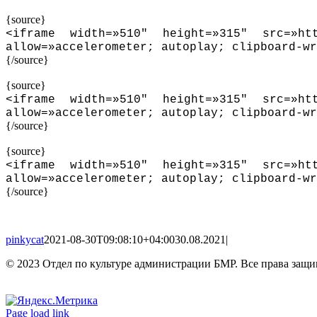
{source}
<
iframe width=»510″ height=»315″ src=»htt
allow=»accelerometer; autoplay; clipboard-wr
{/source}
{source}
<
iframe width=»510″ height=»315″ src=»htt
allow=»accelerometer; autoplay; clipboard-wr
{/source}
{source}
<
iframe width=»510″ height=»315″ src=»htt
allow=»accelerometer; autoplay; clipboard-wr
{/source}
pinkycat
2021-08-30T09:08:10+04:00
30.08.2021
|
© 2023 Отдел по культуре администрации БМР. Все права защ
Вконтакте
Одноклассники
Page load link