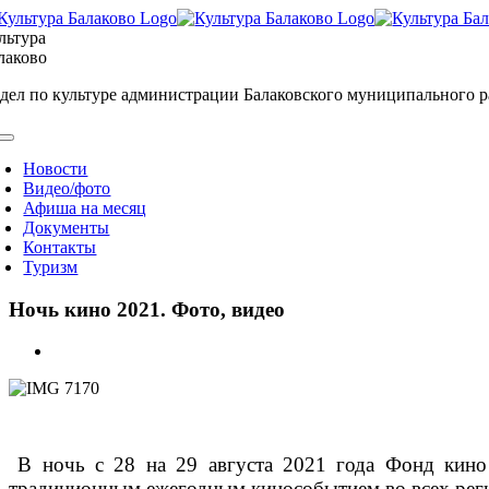
Skip
to
льтура
content
лаково
дел по культуре администрации Балаковского муниципального 
oggle
avigation
Новости
Видео/фото
Афиша на месяц
Документы
Контакты
Туризм
Ночь кино 2021. Фото, видео
View
Larger
Image
В ночь с 28 на 29 августа 2021 года Фонд кин
традиционным ежегодным кинособытием во всех реги