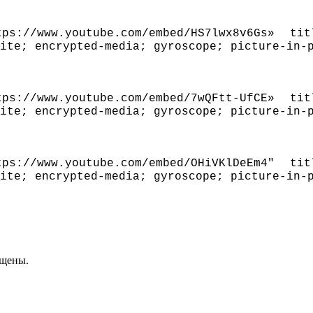
ps://www.youtube.com/embed/HS7lwx8v6Gs» ti
ite; encrypted-media; gyroscope; picture-in-
ps://www.youtube.com/embed/7wQFtt-UfCE» ti
ite; encrypted-media; gyroscope; picture-in-
ps://www.youtube.com/embed/OHiVKlDeEm4″ ti
ite; encrypted-media; gyroscope; picture-in-
ищены.