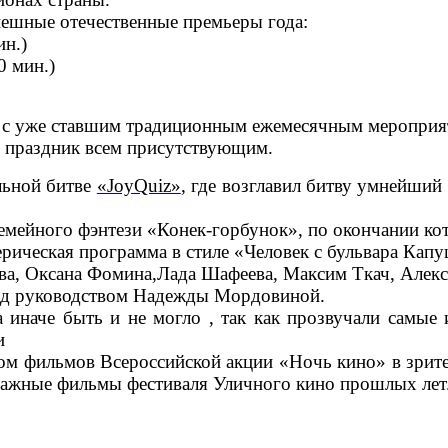
ешные отечественные премьеры года:
ин.)
0 мин.)
лся с уже ставшим традиционным ежемесячным меропр
 праздник всем присутствующим.
альной битве
«JoyQuiz»
,
где возглавил битву умнейший
семейного фэнтези «Конек-горбунок», по окончании ко
рическая программа в стиле «Человек с бульвара Капу
ва, Оксана Фомина,Лада Шафеева, Максим Ткач, Алек
под руководством Надежды Мордовиной.
иначе быть и не могло , так как прозвучали самые 
и
ом фильмов Всероссийской акции «Ночь кино» в зрите
ражные фильмы фестиваля Уличного кино прошлых лет