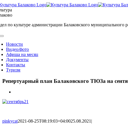
Skip
to
льтура
content
лаково
дел по культуре администрации Балаковского муниципального 
oggle
avigation
Новости
Видео/фото
Афиша на месяц
Документы
Контакты
Туризм
Репертуарный план Балаковского ТЮЗа на сентя
View
Larger
Image
pinkycat
2021-08-25T08:19:03+04:00
25.08.2021
|