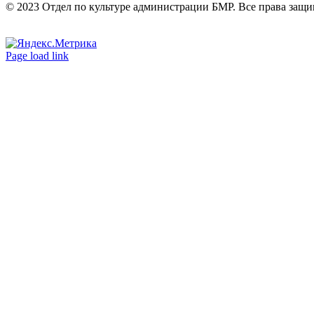
© 2023 Отдел по культуре администрации БМР. Все права защ
Вконтакте
Одноклассники
Page load link
Go
to
Top