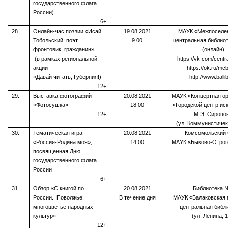
государственного флага
России)
6+
28.
Онлайн-час поэзии «Исай
19.08.2021
МАУК «Межпоселе
Тобольский: поэт,
9.00
центральная библио
фронтовик, гражданин»
(онлайн)
(в рамках региональной
https://vk.com/centra
акции
https://ok.ru/mc
«Давай читать, Губерния!)
http://www.ballib
12+
29.
Выставка фотографий
20.08.2021
МАУК «Концертная ор
«Фотосушка»
18.00
«Городской центр ис
12+
М.Э. Сиропо
(ул. Коммунистичек
30.
Тематическая игра
20.08.2021
Комсомольский 
«Россия-Родина моя»,
14.00
МАУК «Быково-Отрог
посвященная Дню
государственного флага
России
6+
31.
Обзор «С книгой по
20.08.2021
Библиотека 
России. Поволжье:
В течение дня
МАУК «Балаковская 
многоцветье народных
центральная библ
культур»
(ул. Ленина, 1
12+