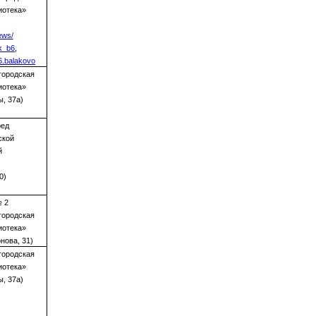
иотека»
ews/
lk_b6
,
a6.balakovo
городская
иотека»
ы, 37а)
ред
ской
й
екой
0)
№ 2
городская
иотека»
нова, 31)
городская
иотека»
ы, 37а)