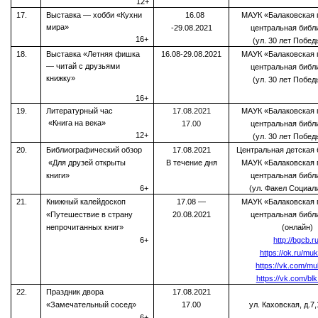
12+
17.
Выставка — хобби «Кухни
16.08
МАУК «Балаковская 
мира»
-29.08.2021
центральная библ
16+
(ул. 30 лет Побед
18.
Выставка «Летняя фишка
16.08-29.08.2021
МАУК «Балаковская 
— читай с друзьями
центральная библ
книжку»
(ул. 30 лет Побед
16+
19.
Литературный час
17.08.2021
МАУК «Балаковская 
«Книга на века»
17.00
центральная библ
12+
(ул. 30 лет Побед
20.
Библиографический обзор
17.08.2021
Центральная детская 
«Для друзей открыты
В течение дня
МАУК «Балаковская 
книги»
центральная библ
6+
(ул. Факел Социал
21.
Книжный калейдоскоп
17.08 —
МАУК «Балаковская 
«Путешествие в страну
20.08.2021
центральная библ
непрочитанных книг»
(онлайн)
6+
http://bgcb.ru
https://ok.ru/mu
https://vk.com/m
https://vk.com/bl
22.
Праздник двора
17.08.2021
«Замечательный сосед»
17.00
ул. Каховская, д.7,
6+