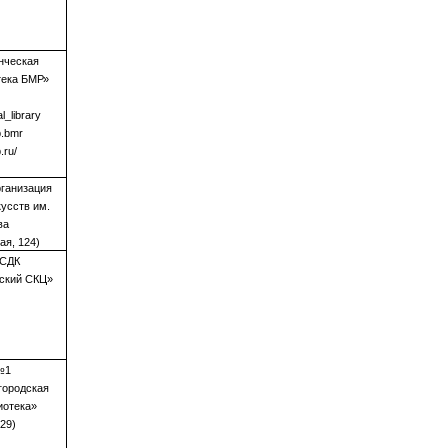
нческая
тека БМР»
l_library
b.bmr
.ru/
ганизация
кусств им.
ва
ая, 124)
СДК
ский СКЦ»
№1
городская
иотека»
29)