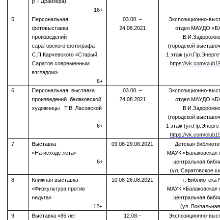
р Т.Драйзера)
16+
5.
Персональная
03.08. –
Экспозиционно-выс
фотовыставка
24.08.2021
отдел МАУДО «Б
произведений
В.И.Задорожно
саратовского фотографа
(городской выставоч
С.П.Карчевского «Старый
1 этаж (ул.Пр.Энергет
Саратов современным
https://vk.com/club
взглядом»
6+
6.
Персональная выставка
03.08. –
Экспозиционно-выс
произведений балаковской
24.08.2021
отдел МАУДО «Б
художницы Т.В. Ласовской
В.И.Задорожно
(городской выставоч
6+
1 этаж (ул.Пр.Энергет
https://vk.com/club
7.
Выставка
09.08-29.08.2021
Детская библиоте
«На исходе лета»
МАУК «Балаковская 
6+
центральная библ
(ул. Саратовское ш
8.
Книжная выставка
10.08-26.08.2021
г.
Библиотека 
«Физкультура против
МАУК «Балаковская 
недуга»
центральная библ
12+
(ул. Вокзальная
9.
Выставка «85 лет
12.08.–
Экспозиционно-выс