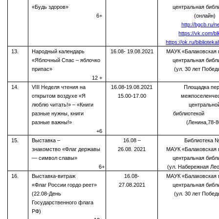
«Будь здоров»
центральная библ
6+
(онлайн)
http://bgcb.ru/n
https://vk.com/b
https://ok.ru/bibliotek
13.
Народный календарь
16.08- 19.08.2021
МАУК «Балаковская 
«Яблочный Спас – яблочко
центральная библ
припас»
(ул. 30 лет Побед
12 +
14.
VIII Неделя чтения на
16.08-19.08.2021
Площадка пе
открытом воздухе «Я
15.00-17.00
межпоселенче
люблю читать!» – «Книги
центрально
разные нужны, книги
библиот
разные важны!»
(Ленина,78-8
+6
15.
Выставка –
16.08 –
Библиотека 
знакомство «Флаг державы
26.08. 2021
МАУК «Балаковская 
— символ славы»
центральная библ
6+
(ул. Набережная Лео
16.
Выставка-витраж
16.08-
МАУК «Балаковская 
«Флаг России гордо реет»
27.08.2021
центральная библ
(22.08-День
(ул. 30 лет Побед
Государственного флага
РФ)