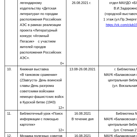
легендарному
26.08.2021 г.
отдел МАУДО «Б
издательству «Детская
В.И.Задорожно
литература» по городам
(городской выставоч
расположения Российских
1 этаж (ул.Пр.Энергет
АЭС в рамках реализации
https://vk.com/club
проекта «Литературный
конкурс «Атомный
Пегасик» с участием
жителей городов
расположения Российских
АЭС».
0+
10.
Книжная выставка
13.08-26.08.2021
г.
Библиотека
«В танковом сражении»
МАУК «Балаковская 
(23августа- День воинской
центральная библ
славы-День разгрома
(ул. Вокзальная
советскими войсками
немецко-фашистских войск
в Курской битве (1943)
12+
11.
Библиотечный урок «Поиск
16.08.2021
Библиотека 
информации с помощью
В течение дня
МАУК «Балаковская 
картотек»
центральная библ
12+
(ул. Степная 2
12.
Мозаика полезных советов
16.08.2021
МАУК «Балаковская 