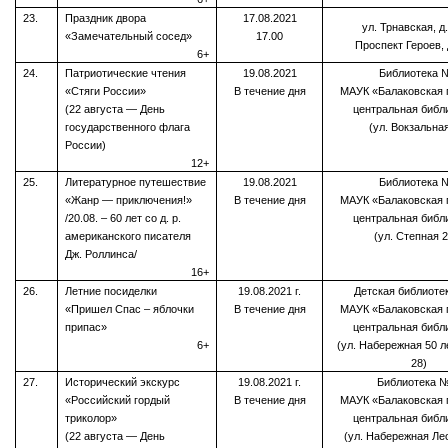
23.
Праздник двора
17.08.2021
ул. Трнавская, д
«Замечательный сосед»
17.00
Проспект Героев, 
6+
24.
Патриотические чтения
19.08.2021
Библиотека 
«Стяги России»
В течение дня
МАУК «Балаковская 
(22 августа — День
центральная библ
государственного флага
(ул. Вокзальная
России)
12+
25.
Литературное путешествие
19.08.2021
Библиотека 
«Жанр — приключения!»
В течение дня
МАУК «Балаковская 
/20.08. – 60 лет со д. р.
центральная библ
американского писателя
(ул. Степная 2
Дж. Роллинса/
16+
26.
Летние посиделки
19.08.2021 г.
Детская библиот
«Пришел Спас – яблочки
В течение дня
МАУК «Балаковская 
припас»
центральная библ
6+
(ул. Набережная 50 
28)
27.
Исторический экскурс
19.08.2021 г.
Библиотека 
«Российский гордый
В течение дня
МАУК «Балаковская 
триколор»
центральная библ
(22 августа — День
(ул. Набережная Лео