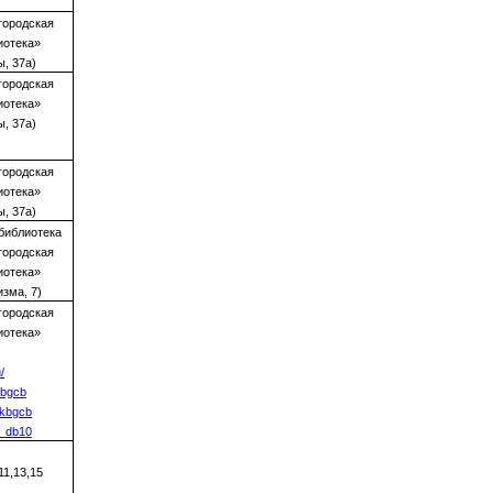
городская
иотека»
ы, 37а)
городская
иотека»
ы, 37а)
городская
иотека»
ы, 37а)
библиотека
городская
иотека»
изма, 7)
городская
иотека»
/
kbgcb
ukbgcb
k_db10
11,13,15