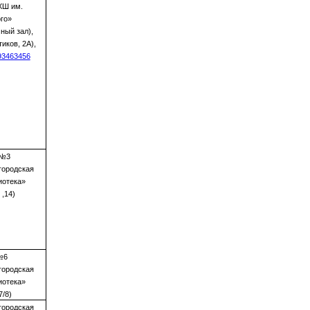
ХШ им.
го»
ный зал),
иков, 2А),
193463456
 №3
городская
иотека»
 ,14)
№6
городская
иотека»
7/8)
городская