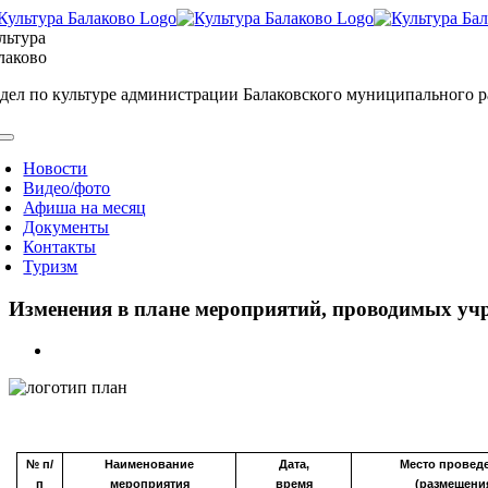
Skip
to
льтура
content
лаково
дел по культуре администрации Балаковского муниципального 
oggle
avigation
Новости
Видео/фото
Афиша на месяц
Документы
Контакты
Туризм
Изменения в плане мероприятий, проводимых учре
View
Larger
Image
№ п/
Наименование
Дата,
Место провед
п
мероприятия
время
(размещени