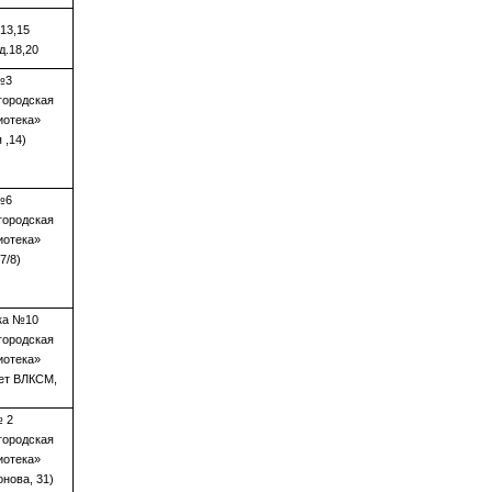
.13,15
д.18,20
№3
городская
иотека»
 ,14)
№6
городская
иотека»
7/8)
ека №10
городская
иотека»
лет ВЛКСМ,
№ 2
городская
иотека»
нова, 31)