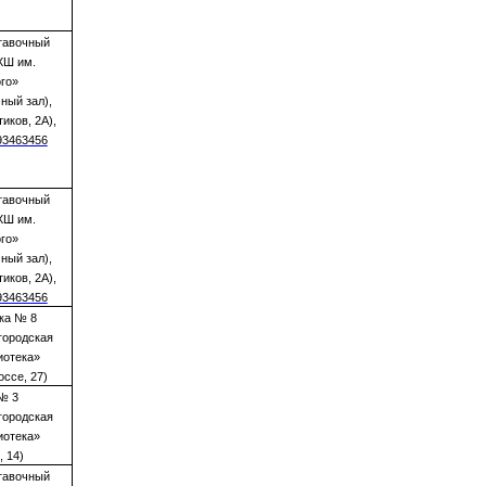
тавочный
ХШ им.
го»
ный зал),
иков, 2А),
193463456
тавочный
ХШ им.
го»
ный зал),
иков, 2А),
193463456
ка № 8
городская
иотека»
оссе, 27)
№ 3
городская
иотека»
, 14)
тавочный