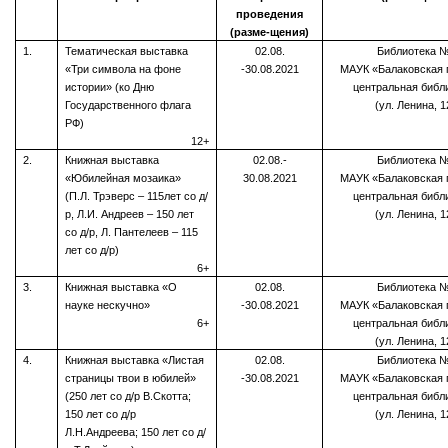
проведения
(разме-щения)
1.
Тематическая выставка
02.08.
Библиотека 
«Три символа на фоне
-30.08.2021
МАУК «Балаковская 
истории» (ко Дню
центральная библ
Государственного флага
(ул. Ленина, 1
РФ)
12+
2.
Книжная выставка
02.08.-
Библиотека 
«Юбилейная мозаика»
30.08.2021
МАУК «Балаковская 
(П.Л. Трэверс – 115лет со д/
центральная библ
р, Л.И. Андреев – 150 лет
(ул. Ленина, 1
со д/р, Л. Пантелеев – 115
лет со д/р)
6+
3.
Книжная выставка «О
02.08.
Библиотека 
науке нескучно»
-30.08.2021
МАУК «Балаковская 
6+
центральная библ
(ул. Ленина, 1
4.
Книжная выставка «Листая
02.08.
Библиотека 
страницы твои в юбилей»
-30.08.2021
МАУК «Балаковская 
(250 лет со д/р В.Скотта;
центральная библ
150 лет со д/р
(ул. Ленина, 1
Л.Н.Андреева; 150 лет со д/