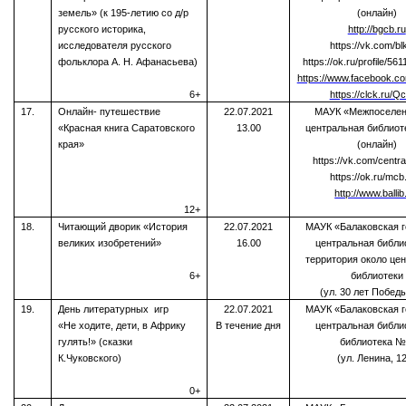
земель»
(к 195-летию со д/р
(онлайн)
русского историка,
http://bgcb.ru
исследователя русского
https://vk.com/bl
фольклора А. Н. Афанасьева)
https://ok.ru/profile/5
https://www.facebook.
6+
https://clck.ru/Q
17.
Онлайн- путешествие
22.07.2021
МАУК «Межпоселен
«Красная книга Саратовского
13.00
центральная библиот
края»
(онлайн)
https://vk.com/centra
https://ok.ru/mcb
http://www.ballib
12+
18.
Читающий дворик «История
22.07.2021
МАУК «Балаковская г
великих изобретений»
16.00
центральная библи
территория около це
6+
библиотеки
(ул. 30 лет Победы
19.
День литературных игр
22.07.2021
МАУК «Балаковская г
«Не ходите, дети, в Африку
В течение дня
центральная библи
гулять!» (сказки
библиотека №
К.Чуковского)
(ул. Ленина, 1
0+