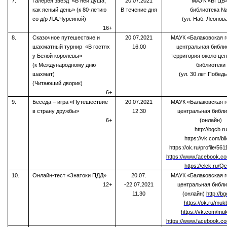
7.
Галерея звезд «В ней душа,
20.07.2021
МАУК «БГЦБ»
как ясный день» (к 80-летию
В течение дня
библиотека №
со д/р Л.А.Чурсиной)
(ул. Наб. Леонова
16+
8.
Сказочное путешествие и
20.07.2021
МАУК «Балаковская г
шахматный турнир «В гостях
16.00
центральная библи
у Белой королевы»
территория около це
(к Международному дню
библиотеки
шахмат)
(ул. 30 лет Победы
(Читающий дворик)
6+
9.
Беседа – игра «Путешествие
20.07.2021
МАУК «Балаковская г
в страну дружбы»
12.30
центральная библи
6+
(онлайн)
http://bgcb.ru
https://vk.com/bl
https://ok.ru/profile/5
https://www.facebook.
https://clck.ru/Q
10.
Онлайн-тест «Знатоки ПДД»
20.07.
МАУК «Балаковская г
12+
-22.07.2021
центральная библи
11.30
(онлайн)
http://b
https://ok.ru/mu
https://vk.com/mu
https://www.facebook.