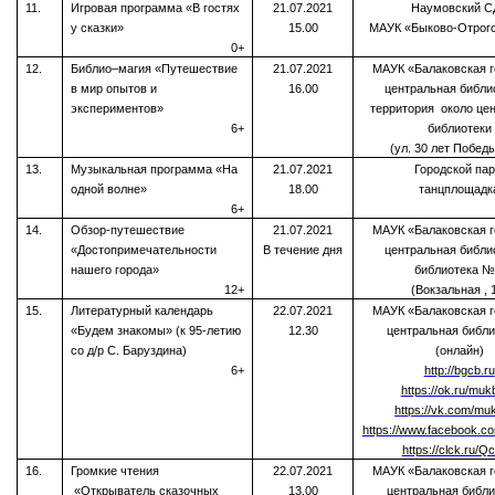
11.
Игровая программа «В гостях
21.07.2021
Наумовс
кий С
у сказки»
15.00
МАУК «Быково-Отрог
0+
12.
Библио–магия «Путешествие
21.07.2021
МАУК «Балаковская г
в мир опытов и
16.00
центральная библи
экспериментов»
территория около це
6+
библиотеки
(ул. 30 лет Победы
13.
Музыкальная программа «На
21.07.2021
Городской пар
одной волне»
18.00
танцплощадк
6+
14.
Обзор-путешествие
21.07.2021
МАУК «Балаковская г
«Достопримечательности
В течение дня
центральная библи
нашего города»
библиотека №
12+
(Вокзальная , 
15.
Литературный календарь
22.07.2021
МАУК «Балаковская г
«Будем знакомы» (к 95-летию
12.30
центральная библи
со д/р С. Баруздина)
(онлайн)
6+
http://bgcb.ru
https://ok.ru/mu
https://vk.com/mu
https://www.facebook.
https://clck.ru/Q
16.
Громкие чтения
22.07.2021
МАУК «Балаковская г
«Открыватель сказочных
13.00
центральная библи