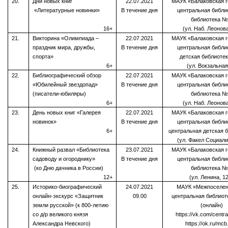
20.
Дни новых книг
22.07.2021
МАУК «Балаковская г
«Литературные новинки»
В течение дня
центральная библи
библиотека №
16+
(ул. Наб. Леонова
21.
Викторина «Олимпиада –
22.07.2021
МАУК «Балаковская г
праздник мира, дружбы,
В течение дня
центральная библи
спорта»
детская библиоте
6+
(ул. Вокзальная
22.
Библиографический обзор
22.07.2021
МАУК «Балаковская г
«Юбилейный звездопад»
В течение дня
центральная библи
(писатели-юбиляры)
библиотека №
6+
(ул. Наб. Леонова
23.
День новых книг «Галерея
22.07.2021
МАУК «Балаковская г
новинок»
В течение дня
центральная библи
6+
центральная детская 
(ул. Факел Социали
24.
Книжный развал «Библиотека
23.07.2021
МАУК «Балаковская г
садоводу и огороднику»
В течение дня
центральная библи
(ко Дню дачника в России)
библиотека №
12+
(ул. Ленина, 1
25.
Историко-биографический
24.07.2021
МАУК «Межпоселен
онлайн-экскурс «Защитник
09.00
центральная библиот
земли русской» (к 800-летию
(онлайн)
со д/р великого князя
https://vk.com/centra
Александра Невского)
https://ok.ru/mcb