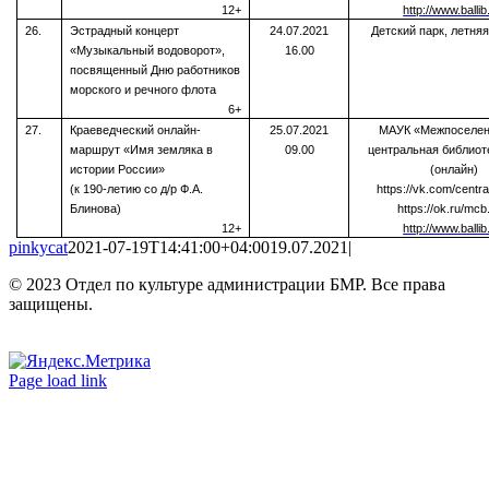
12+
http://www.ballib
26.
Эстрадный концерт
24.07.2021
Детский парк, летня
«Музыкальный водоворот»,
16.00
посвященный Дню работников
морского и речного флота
6+
27.
Краеведческий онлайн-
25.07.2021
МАУК «Межпоселен
маршрут «Имя земляка в
09.00
центральная библиот
истории России»
(онлайн)
(к 190-летию со д/р Ф.А.
https://vk.com/centra
Блинова)
https://ok.ru/mcb
12+
http://www.ballib
pinkycat
2021-07-19T14:41:00+04:00
19.07.2021
|
© 2023 Отдел по культуре администрации БМР. Все права
защищены.
Вконтакте
Одноклассники
Page load link
Go
to
Top