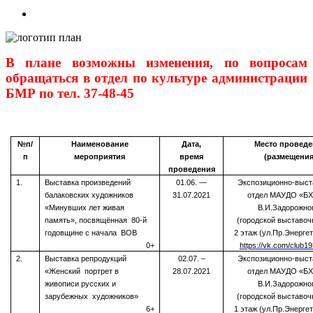
View
Larger
Image
В плане возможны изменения, по вопросам
обращаться в отдел по культуре администрации
БМР по тел. 37-48-45
№п/
Наименование
Дата,
Место проведе
п
мероприятия
время
(размещения
проведения
1.
Выставка произведений
01.06. —
Экспозиционно-выс
балаковских художников
31.07.2021
отдел МАУДО «БХ
«Минувших лет живая
В.И.Задорожно
память», посвящённая 80-й
(городской выставоч
годовщине с начала ВОВ
2 этаж (ул.Пр.Энергет
0+
https://vk.com/club1
2.
Выставка репродукций
02.07. –
Экспозиционно-выс
«Женский портрет в
28.07.2021
отдел МАУДО «БХ
живописи русских и
В.И.Задорожно
зарубежных художников»
(городской выставоч
6+
1 этаж (ул.Пр.Энергет