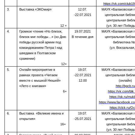
https://vk.com/club1
3.
Выставка «ЭКОмир»
12.07.
МАУК «Балаковская г
-22.07.2021
центральная библи
центральная библ
12 +
(ул. 30 лет Победы
4.
Громкое чтение «Но близок,
19.07.2021
МАУК «Балаковская г
близок миг победы…» (ко Дню
В течение дня
центральная библи
победы русской армии под
библиотека №
командованием Петра I над
(ул. Вокзальная,
шведами в Полтавском
сражении)
12+
5.
Онлайн-мероприятие в
19.07.
МАУК «Балаковская г
рамках проекта «Читаем
-22.07.2021
центральная библи
вместе с мышкой Нюшей»
12.00
(онлайн)
«Лето с книгами»
http://bgcb.ru
6+
https://vk.com/bl
https://ok.ru/mu
https://www.facebook.
https://clck.ru/Q
6.
Выставка «Великие имена и
19.07.
МАУК «Балаковская г
открытия»
-25.07.2021
центральная библи
16+
центральная библ
(ул. 30 лет Победы