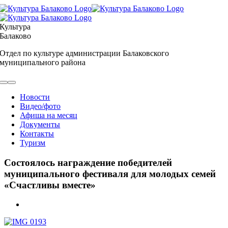
Skip
to
content
Культура
Балаково
Отдел по культуре администрации Балаковского
муниципального района
Toggle
Navigation
Новости
Видео/фото
Афиша на месяц
Документы
Контакты
Туризм
Состоялось награждение победителей
муниципального фестиваля для молодых семей
«Счастливы вместе»
View
Larger
Image