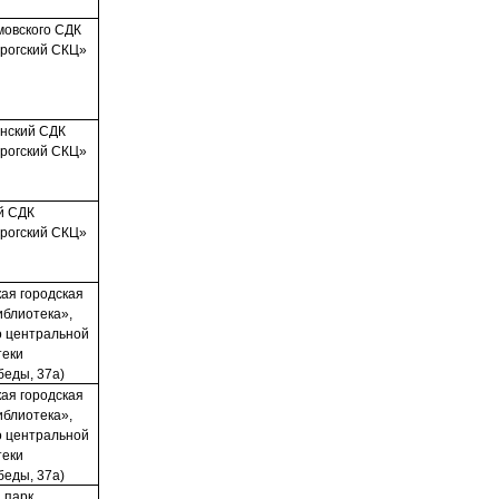
мовского СДК
рогский СКЦ»
нский СДК
рогский СКЦ»
й СДК
рогский СКЦ»
ая городская
иблиотека»,
о центральной
теки
беды, 37а)
ая городская
иблиотека»,
о центральной
теки
беды, 37а)
 парк,