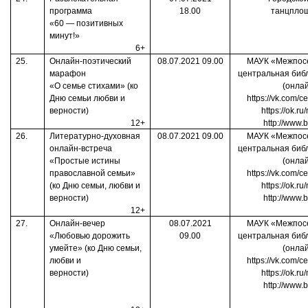
программа
18.00
танцпло
«60 — позитивных
минут!»
6+
25.
Онлайн-поэтический
08.07.2021 09.00
МАУК «Межпос
марафон
центральная биб
«О семье стихами» (ко
(онла
Дню семьи любви и
https://vk.com/ce
верности)
https://ok.r
12+
http://www.b
26.
Литературно-духовная
08.07.2021 09.00
МАУК «Межпос
онлайн-встреча
центральная биб
«Простые истины
(онла
православной семьи»
https://vk.com/ce
(ко Дню семьи, любви и
https://ok.r
верности)
http://www.b
12+
27.
Онлайн-вечер
08.07.2021
МАУК «Межпос
«Любовью дорожить
09.00
центральная биб
умейте» (ко Дню семьи,
(онла
любви и
https://vk.com/ce
верности)
https://ok.r
http://www.b