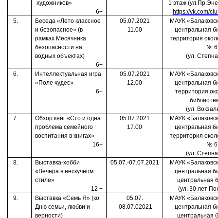
художников»
1 этаж (ул.Пр.Эне
6+
https://vk.com/c
5.
Беседа «Лето классное
05.07.2021
МАУК «Балаковск
и безопасное» (в
11.00
центральная б
рамках Месячника
территория окол
безопасности на
№ 6
водных объектах)
(ул. Степна
6+
6.
Интеллектуальная игра
05.07.2021
МАУК «Балаковск
«Поле чудес»
12.00
центральная б
6+
территория ок
библиоте
(ул. Вокзал
7.
Обзор книг «Сто и одна
05.07.2021
МАУК «Балаковск
проблема семейного
17.00
центральная б
воспитания в книгах»
территория окол
16+
№ 6
(ул. Степна
8.
Выставка-хобби
05.07.-07.07.2021
МАУК «Балаковск
«Вечера в нескучном
центральная б
стиле»
центральная 
12 +
(ул. 30 лет По
9.
Выставка «Семь Я» (ко
05.07.
МАУК «Балаковск
Дню семьи, любви и
-08.07.02021
центральная б
верности)
центральная 