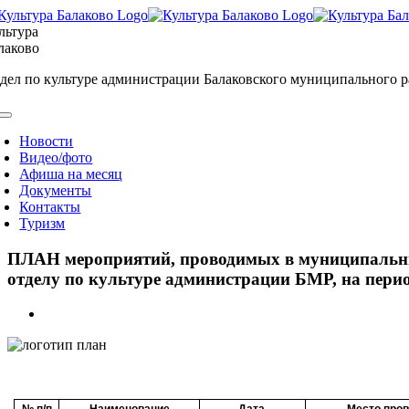
Skip
to
льтура
content
лаково
дел по культуре администрации Балаковского муниципального 
oggle
avigation
Новости
Видео/фото
Афиша на месяц
Документы
Контакты
Туризм
ПЛАН мероприятий, проводимых в муниципальных
отделу по культуре администрации БМР, на период
View
Larger
Image