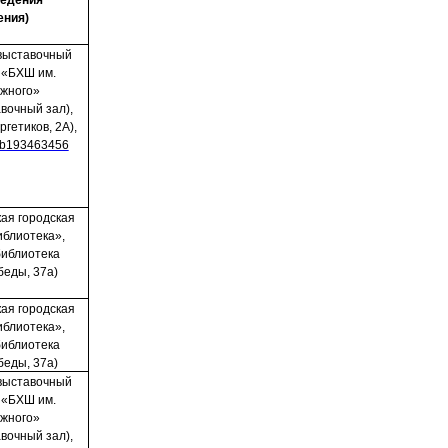
ведения
ения)
выставочный
 «БХШ им.
ожного»
вочный зал),
ргетиков, 2А),
lub193463456
ая городская
иблиотека»,
библиотека
беды, 37а)
ая городская
иблиотека»,
библиотека
беды, 37а)
выставочный
 «БХШ им.
ожного»
вочный зал),