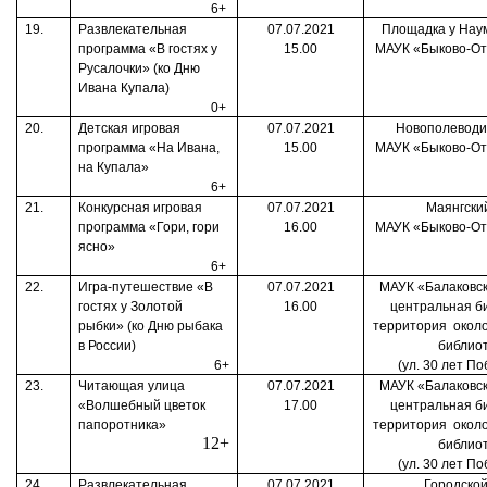
6+
19.
Развлекательная
07.07.2021
Площадка у Нау
программа «В гостях у
15.00
МАУК «Быково-От
Русалочки»
(ко Дню
Ивана Купала)
0+
20.
Детская игровая
07.07.2021
Новополеводи
программа «На Ивана,
15.00
МАУК «Быково-От
на Купала»
6+
21.
Конкурсная игровая
07.07.2021
Маянгски
программа «Гори, гори
16.00
МАУК «Быково-От
ясно»
6+
22.
Игра-путешествие «В
07.07.2021
МАУК «Балаковск
гостях у Золотой
16.00
центральная б
рыбки» (ко Дню рыбака
территория
окол
в России)
библио
6+
(ул. 30 лет По
23.
Читающая улица
07.07.2021
МАУК «Балаковск
«Волшебный цветок
17.00
центральная б
папоротника»
территория
окол
12+
библио
(ул. 30 лет По
24.
Развлекательная
07.07.2021
Городской