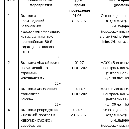
№ п/п
Наименование
Дата,
Место про
мероприятия
время
(размещ
проведения
1.
Выставка
01.06. —
Экспозиционно-
произведений
31.07.2021
отдел МАУДО
балаковских
В.И.Задор
художников «Минувших
(городской выста
лет живая память»,
2 этаж (ул.Пр.Эне
посвящённая
80-й
https://vk.com/c
годовщине с начала
ВОВ
0+
2.
Выставка «Калейдоскоп
01.07.
МАУК «Балаковск
впечатлений: по
-11.07.2021
центральная б
странам и
центральная 
континентам»
(ул. 30 лет По
12+
3.
Выставка «Вселенная
01.07.
МАУК «Балаковск
становится
-11.07.2021
центральная б
ближе»
центральная 
16+
(ул. 30 лет По
4.
Выставка репродукций
02.07. –
Экспозиционно-
«Женский
портрет в
28.07.2021
отдел МАУДО
живописи русских и
В.И.Задор
зарубежных
(городской выста