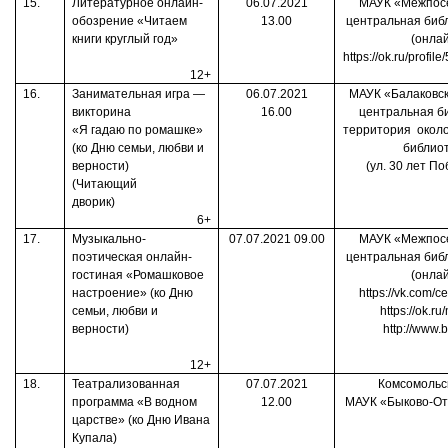
15.
Литературное онлайн-
06.07.2021
МАУК «Межпос
обозрение «Читаем
13.00
центральная биб
книги круглый год»
(онла
https://ok.ru/profi
12+
16.
Занимательная игра —
06.07.2021
МАУК «Балаковск
викторина
16.00
центральная б
«Я гадаю по ромашке»
территория
окол
(ко Дню семьи, любви и
библио
верности)
(ул. 30 лет По
(Читающий
дворик)
6+
17.
Музыкально-
07.07.2021 09.00
МАУК «Межпос
поэтическая онлайн-
центральная биб
гостиная «Ромашковое
(онла
настроение» (ко Дню
https://vk.com/ce
семьи, любви и
https://ok.r
верности)
http://www.b
12+
18.
Театрализованная
07.07.2021
Комсомольс
программа «В водном
12.00
МАУК «Быково-От
царстве» (ко Дню Ивана
Купала)