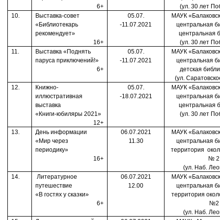
6+
(ул. 30 лет По
10.
Выставка-совет
05.07.
МАУК «Балаковск
«Библиотекарь
-11.07.2021
центральная б
рекомендует»
центральная 
16+
(ул. 30 лет По
11.
Выставка «Поднять
05.07.
МАУК «Балаковск
паруса приключений!»
-11.07.2021
центральная б
6+
детская библ
(ул. Саратовско
12.
Книжно-
05.07.
МАУК «Балаковск
иллюстративная
-18.07.2021
центральная б
выставка
центральная 
«Книги-юбиляры 2021»
(ул. 30 лет По
12+
13.
День информации
06.07.2021
МАУК «Балаковск
«Мир через
11.30
центральная б
периодику»
территория
окол
16+
№ 2
(ул. Наб. Лео
14.
Литературное
06.07.2021
МАУК «Балаковск
путешествие
12.00
центральная б
«В гостях у сказки»
территория окол
6+
№2
(ул. Наб. Лео