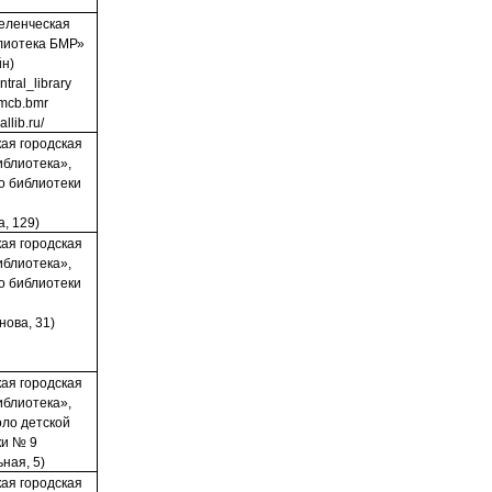
еленческая
лиотека БМР»
йн)
ntral_library
u/mcb.bmr
allib.ru/
ая городская
иблиотека»,
о библиотеки
а, 129)
ая городская
иблиотека»,
о библиотеки
нова, 31)
ая городская
иблиотека»,
оло детской
ки № 9
ьная, 5)
ая городская