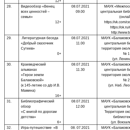
12+
28.
Видеообзор «Венец
08.07.2021
МАУК «Межпос
всех ценностей –
09.00
центральная биб
семья»
(онла
12+
https://vk.com/ce
https://ok.r
http://www.b
29.
Литературная беседа
08.07.2021
МАУК «Балаковск
«Добрый сказочник
11.00
центральная б
Сутеев»
территория окол
0+
№ 1
(ул. Ленин
30.
Краеведческий
08.07.2021
МАУК «Балаковск
альманах
11.30
центральная б
«Герои земли
территория окол
Балаковской»
№ 2
(к 145-летию со д/р И.В.
(ул. Наб. Лео
Мамина)
16+
31.
Библиографический
08.07.2021
МАУК «Балаковск
обзор
12.00
центральная б
«С книгой по дорогам
Территория ок
детства»
библиоте
6+
(ул. Вокзал
32.
Игра-путешествие
«В
08. 07.2021
МАУК «Балаковск