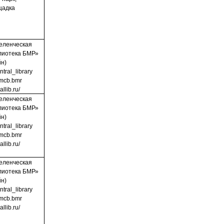
щадка
еленческая
лиотека БМР»
йн)
ntral_library
u/mcb.bmr
allib.ru/
еленческая
лиотека БМР»
йн)
ntral_library
u/mcb.bmr
allib.ru/
еленческая
лиотека БМР»
йн)
ntral_library
u/mcb.bmr
allib.ru/