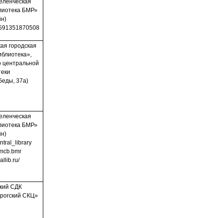
еленческая
лиотека БМР»
йн)
le/591351870508
ая городская
иблиотека»,
о центральной
теки
беды, 37а)
еленческая
лиотека БМР»
йн)
ntral_library
u/mcb.bmr
allib.ru/
кий СДК
рогский СКЦ»