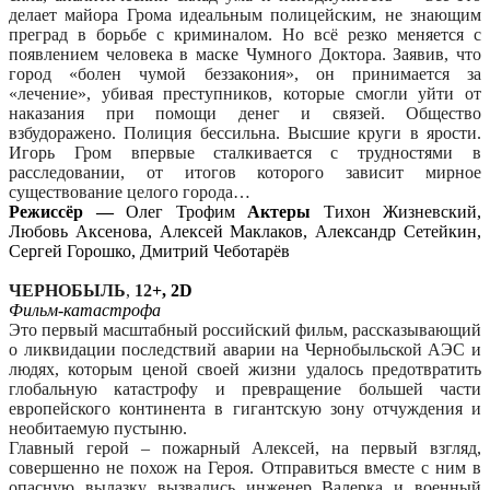
делает майора Грома идеальным полицейским, не знающим
преград в борьбе с криминалом. Но всё резко меняется с
появлением человека в маске Чумного Доктора. Заявив, что
город «болен чумой беззакония», он принимается за
«лечение», убивая преступников, которые смогли уйти от
наказания при помощи денег и связей. Общество
взбудоражено. Полиция бессильна. Высшие круги в ярости.
Игорь Гром впервые сталкивается с трудностями в
расследовании, от итогов которого зависит мирное
существование целого города…
Режиссёр —
Олег Трофим
Актеры
Тихон Жизневский,
Любовь Аксенова, Алексей Маклаков, Александр Сетейкин,
Сергей Горошко, Дмитрий Чеботарёв
ЧЕРНОБЫЛЬ
,
12
+, 2D
Фильм-катастрофа
Это первый масштабный российский фильм, рассказывающий
о ликвидации последствий аварии на Чернобыльской АЭС и
людях, которым ценой своей жизни удалось предотвратить
глобальную катастрофу и превращение большей части
европейского континента в гигантскую зону отчуждения и
необитаемую пустыню.
Главный герой – пожарный Алексей, на первый взгляд,
совершенно не похож на Героя. Отправиться вместе с ним в
опасную вылазку вызвались инженер Валерка и военный