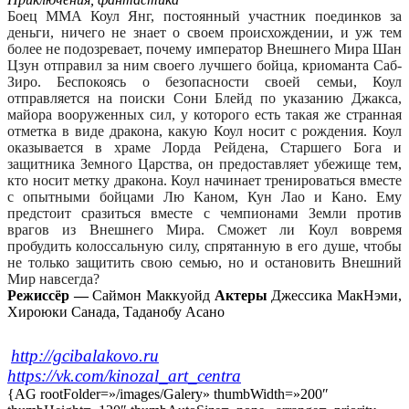
Боец MMA Коул Янг, постоянный участник поединков за
деньги, ничего не знает о своем происхождении, и уж тем
более не подозревает, почему император Внешнего Мира Шан
Цзун отправил за ним своего лучшего бойца, криоманта Саб-
Зиро. Беспокоясь о безопасности своей семьи, Коул
отправляется на поиски Сони Блейд по указанию Джакса,
майора вооруженных сил, у которого есть такая же странная
отметка в виде дракона, какую Коул носит с рождения. Коул
оказывается в храме Лорда Рейдена, Старшего Бога и
защитника Земного Царства, он предоставляет убежище тем,
кто носит метку дракона. Коул начинает тренироваться вместе
с опытными бойцами Лю Каном, Кун Лао и Кано. Ему
предстоит сразиться вместе с чемпионами Земли против
врагов из Внешнего Мира. Сможет ли Коул вовремя
пробудить колоссальную силу, спрятанную в его душе, чтобы
не только защитить свою семью, но и остановить Внешний
Мир навсегда?
Режиссёр —
Саймон Маккуойд
Актеры
Джессика МакНэми,
Хироюки Санада, Таданобу Асано
http://gcibalakovo.ru
https://vk.com/kinozal_art_centra
{AG rootFolder=»/images/Galery» thumbWidth=»200″