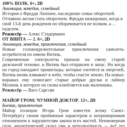
100% ВОЛК
,
6
+, 2D
Анимация, комедия, семейный
История о Фредди Люпине, наследнике семьи оборотней.
Отчаянно желая стать оборотнем, Фредди шокирован, когда в
свой 13-й день рождения он оборачивается не волком, а…
пуделем.
Реж
иссёр —
Алекс Стадерманн
ОТ ВИНТА —
2
,
6
+, 2D
Анимация, комедия, приключения, семейный
Новые головокружительные приключения самолета-
истребителя по имени Витязь.
Современные электролеты пришли на смену старой
дизельной технике, и Витязь был отправлен в запас. Но когда
на город нападают пришельцы, которые охотятся за энергией,
Витязь вновь взмывает в небо, чтобы спасти землю. На новых
виражах ему помогают старые добрые друзья и лайнер
Молния, в которую он снова влюбляется как мальчишка.
Режиссёр —
Ваге Саргсян
МАЙОР ГРОМ: ЧУМНОЙ ДОКТОР
,
12
+, 2D
Боевик, приключения
Майор полиции Игорь Гром известен всему Санкт-
Петербургу своим пробивным характером и непримиримым
отношением к нарушителям закона всех мастей. Неимоверная
сила, аналитический склад ума и неподкупность — всё это