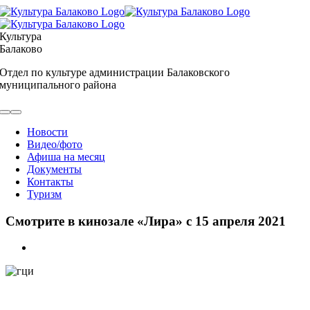
Skip
to
content
Культура
Балаково
Отдел по культуре администрации Балаковского
муниципального района
Toggle
Navigation
Новости
Видео/фото
Афиша на месяц
Документы
Контакты
Туризм
Смотрите в кинозале «Лира» с 15 апреля 2021
View
Larger
Image