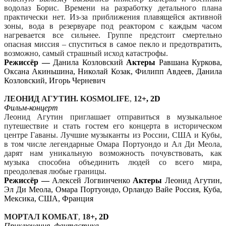
водолаз Борис. Времени на разработку детального плана
практически нет. Из-за приближения плавящейся активной
зоны, вода в резервуаре под реактором с каждым часом
нагревается все сильнее. Группе предстоит смертельно
опасная миссия – спуститься в самое пекло и предотвратить,
возможно, самый страшный исход катастрофы.
Режиссёр —
Данила Козловский
Актеры
Равшана Куркова,
Оксана Акиньшина, Николай Козак, Филипп Авдеев, Данила
Козловский, Игорь Черневич
ЛЕОНИД АГУТИН.
KOSMO
LIFE
,
12
+, 2D
Фильм-концерт
Леонид Агутин приглашает отправиться в музыкальное
путешествие и стать гостем его концерта в историческом
центре Гаваны. Лучшие музыканты из России, США и Кубы,
в том числе легендарные Омара Портуондо и Ал Ди Меола,
дарят нам уникальную возможность почувствовать, как
музыка способна объединить людей со всего мира,
преодолевая любые границы.
Режиссёр —
Алексей Логвинченко
Актеры
Леонид Агутин,
Эл Ди Меола, Омара Портуондо, Орландо Вайе Россия, Куба,
Мексика, США, Франция
МОРТАЛ КОМБАТ
,
18
+, 2D
Приключения, фантастика