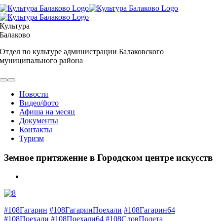
Skip
to
content
Культура
Балаково
Отдел по культуре администрации Балаковского
муниципального района
Toggle
Navigation
Новости
Видео/фото
Афиша на месяц
Документы
Контакты
Туризм
Земное притяжение в Городском центре искусств
View
Larger
Image
#108Гагарин
#108ГагаринПоехали
#108Гагарин64
#108Поехали
#108Поехали64
#108СловПолета