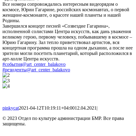
Все номера сопровождались интересным видеорядом о
космосе, Юрии Гагарине, российских космонавтах, о первой
женщине-космонавте, о красоте нашей планеты и нашей
Родины.
Завершился концерт песней «Созвездие Гагарина»,
исполненной солистами Центра искусств, как дань уважения
великому герою, первому человеку, побывавшему в космосе –
Юрию Гагарину. Зал тепло приветствовал артистов, вся
концертная программа прошла на одном дыхании, а после нее
зрители могли посетить планетарий, который расположился в
арт-холле Центра искусств.
#события@art_center_balakovo
#резиденты@art_center_balakovo
pinkycat
2021-04-12T10:19:11+04:00
12.04.2021
|
© 2023 Отдел по культуре администрации БМР. Все права
защищены.