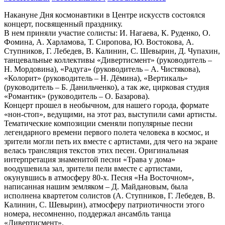
Накануне Дня космонавтики в Центре искусств состоялся
концерт, посвященный празднику.
В нем приняли участие солисты: И. Нагаева, К. Руденко, О.
Фомина, А. Харламова, Т. Сиропова, Ю. Востокова, А.
Ступников, Г. Лебедев, В. Калинин, С. Шевырин, Д. Чупахин,
танцевальные коллективы «Дивертисмент» (руководитель –
Н. Мордовина), «Радуга» (руководитель – А. Чистякова),
«Колорит» (руководитель – Н. Дёмина), «Вертикаль»
(руководитель – Б. Данильченко), а так же, цирковая студия
«Романтик» (руководитель – О. Базарова).
Концерт прошел в необычном, для нашего города, формате
«нон-стоп», ведущими, на этот раз, выступили сами артисты.
Тематические композиции сменяли популярные песни
легендарного времени первого полета человека в космос, и
зрители могли петь их вместе с артистами, для чего на экране
велась трансляция текстов этих песен. Оригинальная
интерпретация знаменитой песни «Трава у дома»
воодушевила зал, зрители пели вместе с артистами,
окунувшись в атмосферу 80-х. Песня «На Восточном»,
написанная нашим земляком – Д. Майдановым, была
исполнена квартетом солистов (А. Ступников, Г. Лебедев, В.
Калинин, С. Шевырин), атмосферу патриотичности этого
номера, несомненно, поддержал ансамбль танца
«Дивертисмент».