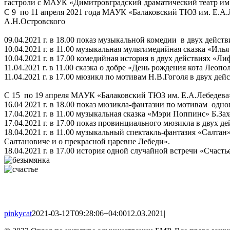
гастроли с МАУК «Димитровградский драматический театр им
С 9
по 11 апреля 2021 года МАУК «Балаковский ТЮЗ им. Е.А.
А.Н.Островского
09.04.2021 г. в 18.00 показ музыкальной комедии
в двух дейст
10.04.2021 г. в 11.00 музыкальная мультимедийная сказка
«Илья
10.04.2021 г. в 17.00 комедийная история в двух действиях
«Лиф
11.04.2021 г. в 11.00 сказка о добре «День рождения кота Леопо
11.04.2021 г. в 17.00 мюзикл по мотивам Н.В.Гоголя в двух де
С 15
по 19 апреля МАУК «Балаковский ТЮЗ им. Е.А.Лебедева
16.04 2021 г. в 18.00 показ мюзикла-фантазии по мотивам
одно
17.04.2021 г. в 11.00 музыкальная сказка «Мэри Поппинс» Б.Зах
17.04.2021 г. в 17.00 показ провинциального мюзикла в двух д
18.04.2021 г. в 11.00 музыкальный спектакль-фантазия «Салта
Салтановиче и о прекрасной царевне Лебеди».
18.04.2021 г. в 17.00 история одной случайной встречи
«Счасть
pinkycat
2021-03-12T09:28:06+04:00
12.03.2021
|