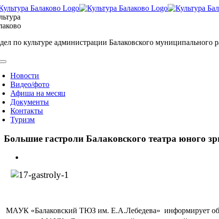
Skip
to
льтура
content
лаково
дел по культуре администрации Балаковского муниципального 
oggle
avigation
Новости
Видео/фото
Афиша на месяц
Документы
Контакты
Туризм
Большие гастроли Балаковского театра юного зр
View
Larger
Image
МАУК «Балаковский ТЮЗ им. Е.А.Лебедева»
информирует об