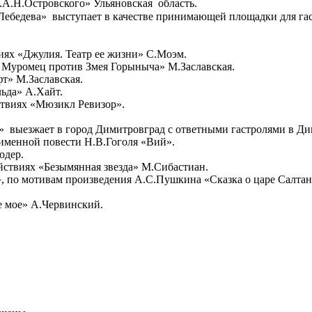
.А.Н.Островского» Ульяновская
область.
Лебедева»
выступает в качестве принимающей площадки для га
виях
«Джулия. Театр ее жизни» С.Моэм.
 Муромец против Змея Горыныча» М.Заславская.
т» М.Заславская.
льда» А.Хайт.
йствиях «Мюзикл Ревизор».
»
выезжает в город Димитровград с ответными гастролями в Ди
именной повести Н.В.Гоголя «Вий».
одер.
ействиях «Безымянная звезда» М.Сибастиан.
н», по мотивам произведения А.С.Пушкина «Сказка о царе Салтан
е мое» А.Червинский.