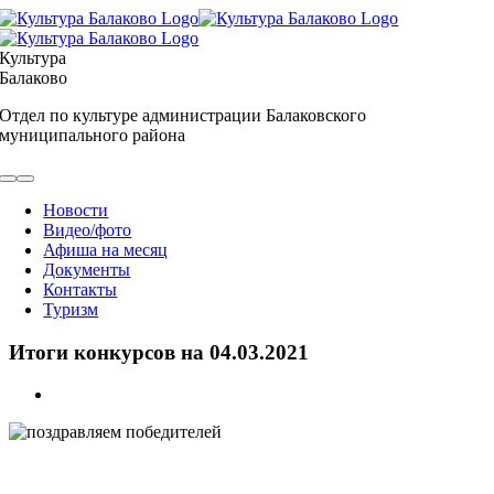
Skip
to
content
Культура
Балаково
Отдел по культуре администрации Балаковского
муниципального района
Toggle
Navigation
Новости
Видео/фото
Афиша на месяц
Документы
Контакты
Туризм
Итоги конкурсов на 04.03.2021
View
Larger
Image