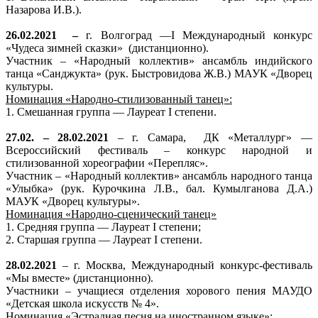
Назарова И.В.).
26.02.2021
–
г. Волгоград —
I
Международный конкурс
«Чудеса зимней сказки»
(дистанционно).
Участник – «Народный коллектив» ансамбль индийского
танца «Санджукта» (рук. Быстровидова Ж.В.) МАУК «Дворец
культуры.
Номинация «Народно-стилизованный танец»:
1.
Смешанная группа — Лауреат
I
степени.
27.02. – 28.02.2021
– г. Самара,
ДК «Металлург» —
Всероссийский фестиваль – конкурс народной и
стилизованной хореографии «Перепляс».
Участник – «Народный коллектив» ансамбль народного танца
«Улыбка» (рук. Курочкина Л.В., бал. Кумылганова Д.А.)
МАУК «Дворец культуры».
Номинация «Народно-сценический танец»
1.
Средняя группа — Лауреат
I
степени;
2.
Старшая группа — Лауреат
I
степени.
28.02.2021
– г. Москва, Международный конкурс-фестиваль
«Мы вместе» (дистанционно).
Участники – учащиеся отделения хорового пения МАУДО
«Детская школа искусств № 4».
Номинация «Эстрадная песня на иностранном языке»: