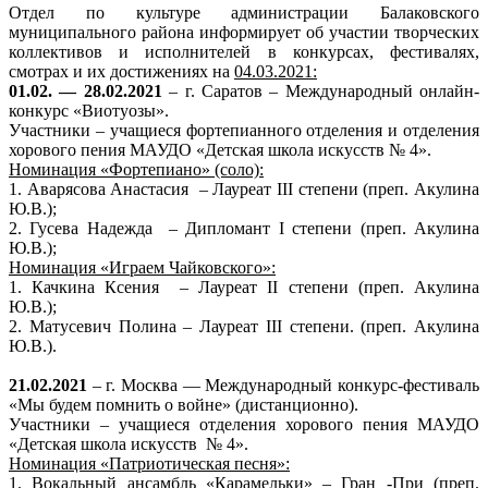
Отдел по культуре администрации Балаковского
муниципального района информирует об участии творческих
коллективов и исполнителей в конкурсах, фестивалях,
смотрах и их достижениях на
04.03.2021:
01.02. — 28.02.2021
– г. Саратов – Международный онлайн-
конкурс «Виотуозы».
Участники – учащиеся фортепианного отделения и отделения
хорового пения МАУДО «Детская школа искусств № 4».
Номинация «Фортепиано» (соло):
1.
Аварясова Анастасия
– Лауреат
III
степени (преп. Акулина
Ю.В.);
2.
Гусева Надежда
– Дипломант
I
степени (преп. Акулина
Ю.В.);
Номинация «Играем Чайковского»:
1.
Качкина Ксения
– Лауреат
II
степени (преп. Акулина
Ю.В.);
2.
Матусевич Полина – Лауреат
III
степени. (преп. Акулина
Ю.В.).
21.02.2021
– г. Москва — Международный конкурс-фестиваль
«Мы будем помнить о войне» (дистанционно).
Участники – учащиеся отделения хорового пения МАУДО
«Детская школа искусств
№ 4».
Номинация «Патриотическая песня»:
1.
Вокальный ансамбль «Карамельки» – Гран -При (преп.