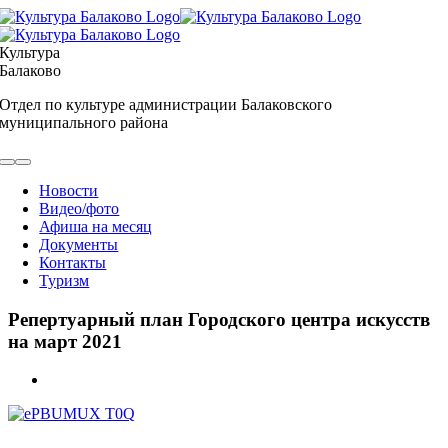
Skip
to
content
Культура
Балаково
Отдел по культуре администрации Балаковского
муниципального района
Toggle
Navigation
Новости
Видео/фото
Афиша на месяц
Документы
Контакты
Туризм
Репертуарный план Городского центра искусств
на март 2021
View
Larger
Image