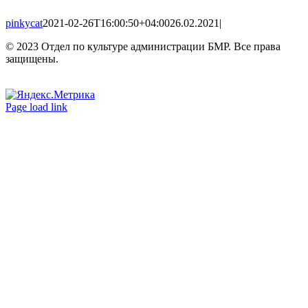
pinkycat
2021-02-26T16:00:50+04:00
26.02.2021
|
© 2023 Отдел по культуре администрации БМР. Все права
защищены.
Вконтакте
Одноклассники
Page load link
Go
to
Top