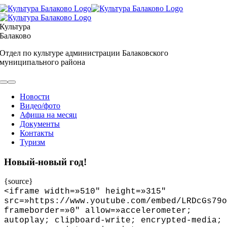
Skip
to
content
Культура
Балаково
Отдел по культуре администрации Балаковского
муниципального района
Toggle
Navigation
Новости
Видео/фото
Афиша на месяц
Документы
Контакты
Туризм
Новый-новый год!
{source}
<
iframe width=»510″ height=»315″
src=»https://www.youtube.com/embed/LRDcGs79o
frameborder=»0″ allow=»accelerometer;
autoplay; clipboard-write; encrypted-media;