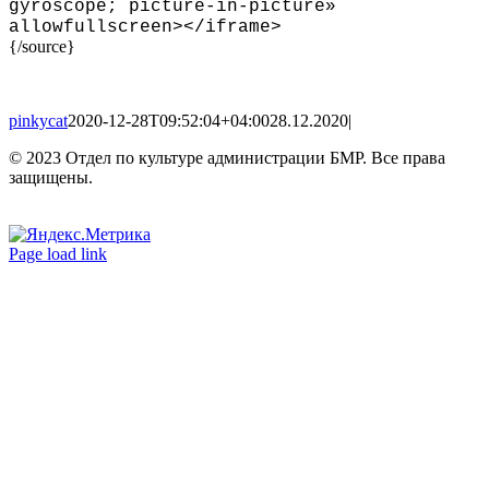
gyroscope; picture-in-picture»
allowfullscreen
>
<
/iframe
>
{/source}
pinkycat
2020-12-28T09:52:04+04:00
28.12.2020
|
© 2023 Отдел по культуре администрации БМР. Все права
защищены.
Вконтакте
Одноклассники
Page load link
Go
to
Top